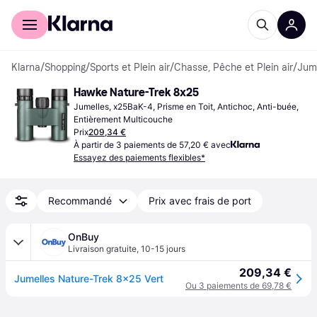
Acheter avec Klarna
Espace entreprises
Klarna
/
Shopping
/
Sports et Plein air
/
Chasse, Pêche et Plein air
/
Jume
Hawke Nature-Trek 8x25
Jumelles, x25BaK-4, Prisme en Toit, Antichoc, Anti-buée, 
Entièrement Multicouche
Prix
209,34 €
À partir de 3 paiements de 57,20 € avec
Essayez des paiements flexibles*
Recommandé
Prix avec frais de port
OnBuy
Livraison gratuite
,
10-15 jours
209,34 €
Jumelles Nature-Trek 8x25 Vert
Ou 3 paiements de 69,78 €