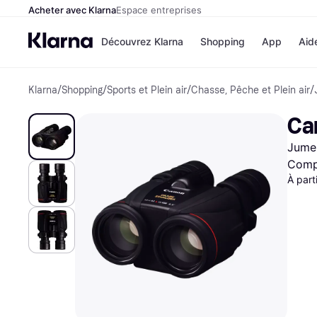
Acheter avec Klarna
Espace entreprises
Découvrez Klarna
Shopping
App
Aid
Klarna
/
Shopping
/
Sports et Plein air
/
Chasse, Pêche et Plein air
/
Options de paiem
Magasins
Toutes les options d
Cdiscoun
Ca
paiement
Airbnb
Payer maintenant
Booking.
Jumel
Paiement en 3 fois
Temu
Paiement à 30 jours
JD Sport
Compa
Klarna sur Apple Pa
À part
Voir tous les