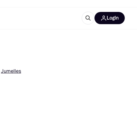
Login
lus d'informations
de bureau
u'est-ce que Klarna?
 
Jumelles
catégories