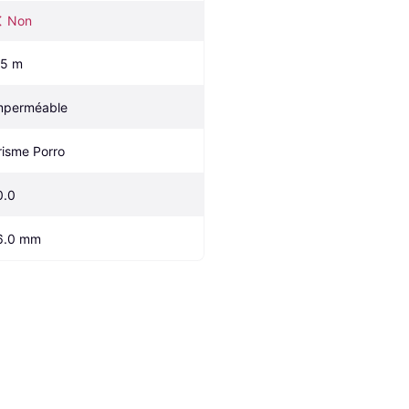
Non
.5 m
mperméable
risme Porro
0.0
6.0 mm