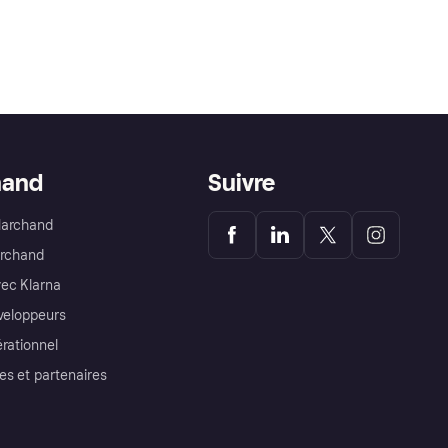
hand
Suivre
Marchand
archand
ec Klarna
éveloppeurs
érationnel
es et partenaires