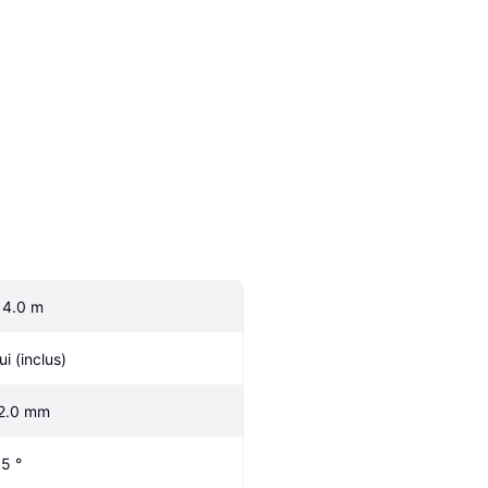
14.0 m
ui (inclus)
2.0 mm
.5 °