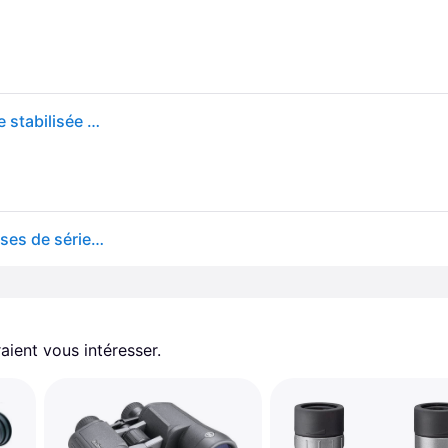
Canon - Jumelles 10 x 42 L IS WP - Etanche, à image stabilisée - Porro
Jumelles portables tous temps étanches et lumineuses de série L 10x42L IS Canon
aient vous intéresser.