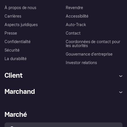
À propos de nous
Revendre
Carrières
Accessibilité
Aspects juridiques
Auto-Track
Presse
Contact
Confidentialité
Coordonnées de contact pour
les autorités
Sécurité
Gouvernance d’entreprise
La durabilité
Investor relations
Client
Aide
Réclamations
Marchand
Login
Protection contre la fraude
Support Marchand
Portail développeurs
L'appli shopping de Klarna
Paramètres de confidentialité
Portail Marchand
Statut opérationnel
Marché
Explorez les magasins
Votre droit de rétractation
Vendre avec Klarna
Plateformes et partenaires
Politique de protection de
l’acheteur Klarna