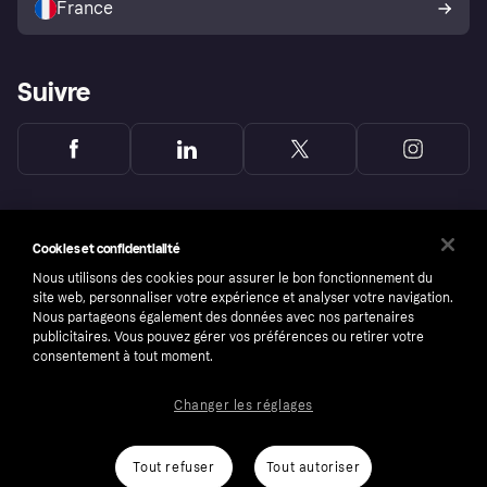
France
Suivre
Cookies et confidentialité
Nous utilisons des cookies pour assurer le bon fonctionnement du
site web, personnaliser votre expérience et analyser votre navigation.
Nous partageons également des données avec nos partenaires
publicitaires. Vous pouvez gérer vos préférences ou retirer votre
consentement à tout moment.
Changer les réglages
Copyright © 2005-2026 Klarna Bank AB (publ). Headquarters: Stockholm, Sweden. All
rights reserved. Klarna Bank AB (publ). Sveavägen 46, 111 34 Stockholm. Organization
number: 556737-0431
Tout refuser
Tout autoriser