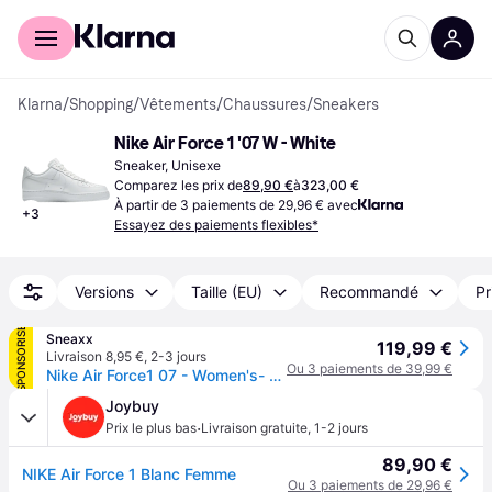
Acheter avec Klarna
Espace entreprises
Klarna
/
Shopping
/
Vêtements
/
Chaussures
/
Sneakers
Nike Air Force 1 '07 W - White
Sneaker, Unisexe
Comparez les prix de
89,90 €
à
323,00 €
À partir de 3 paiements de 29,96 € avec
+
3
Essayez des paiements flexibles*
Versions
Taille (EU)
Recommandé
Pr
SPONSORISÉ
Sneaxx
119,99 €
Livraison 8,95 €
,
2-3 jours
Ou 3 paiements de 39,99 €
Nike Air Force1 07 - Women's- White - EU42
Joybuy
·
Prix le plus bas
Livraison gratuite
,
1-2 jours
89,90 €
NIKE Air Force 1 Blanc Femme
Ou 3 paiements de 29,96 €