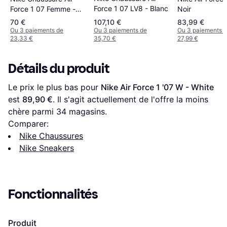
Force 1 07 LV8 - Blanc
Noir
Force 1 07 Femme -
Gris
70 €
107,10 €
83,99 €
Ou 3 paiements de
Ou 3 paiements de
Ou 3 paiements 
23,33 €
35,70 €
27,99 €
Détails du produit
Le prix le plus bas pour 
Nike Air Force 1 '07 W - White
est 
89,90 €
. Il s'agit actuellement de l'offre la moins 
chère parmi 
34
 magasins.
Comparer:
Nike Chaussures
Nike Sneakers
Fonctionnalités
Produit