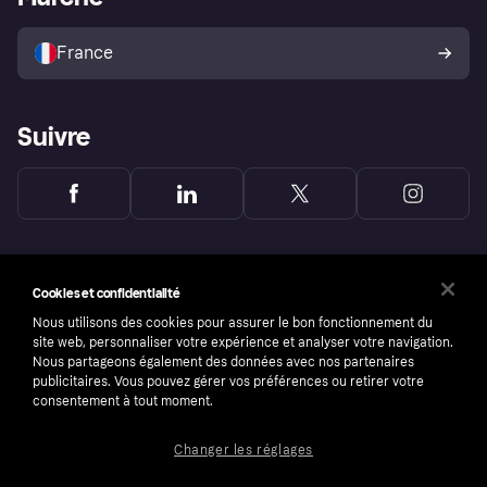
Vendre avec Klarna
Plateformes et partenaires
Politique de protection de
l’acheteur Klarna
France
Suivre
Cookies et confidentialité
Nous utilisons des cookies pour assurer le bon fonctionnement du
site web, personnaliser votre expérience et analyser votre navigation.
Nous partageons également des données avec nos partenaires
publicitaires. Vous pouvez gérer vos préférences ou retirer votre
consentement à tout moment.
Changer les réglages
Copyright © 2005-2026 Klarna Bank AB (publ). Headquarters: Stockholm, Sweden. All
rights reserved. Klarna Bank AB (publ). Sveavägen 46, 111 34 Stockholm. Organization