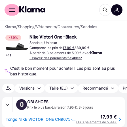
Acheter avec Klarna
Espace entreprises
Klarna
/
Shopping
/
Vêtements
/
Chaussures
/
Sandales
Nike Victori One - Black
-39%
Sandale, Unisexe
Comparez les prix de
17,99 €
à
89,99 €
À partir de 3 paiements de 5,99 € avec
+
11
Essayez des paiements flexibles*
C'est le bon moment pour acheter ! Les prix sont au plus 
bas historique.
Versions
Taille (EU)
Recommandé
Pr
OBI SHOES
O
·
Prix le plus bas
Livraison 7,95 €
,
3-5 jours
17,99 €
Tongs NIKE VICTORI ONE CN9675-003 noir - 40 - negro
Ou 3 paiements de 5,99 €