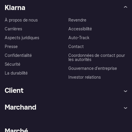
Klarna
À propos de nous
Revendre
Carrières
Accessibilité
Aspects juridiques
Auto-Track
Presse
Contact
Confidentialité
Coordonnées de contact pour
les autorités
Sécurité
Gouvernance d’entreprise
La durabilité
Investor relations
Client
Aide
Réclamations
Marchand
Login
Protection contre la fraude
Support Marchand
Portail développeurs
L'appli shopping de Klarna
Paramètres de confidentialité
Portail Marchand
Statut opérationnel
Marché
Explorez les magasins
Votre droit de rétractation