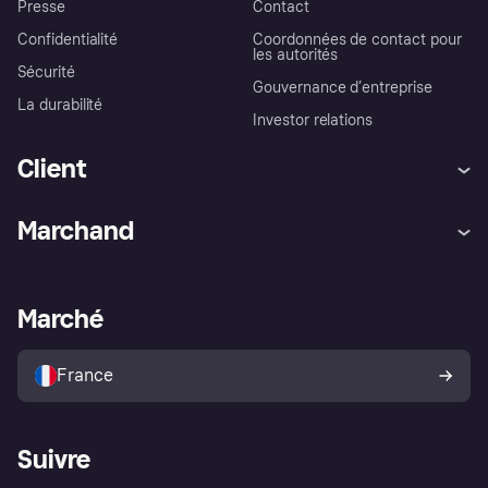
Presse
Contact
Confidentialité
Coordonnées de contact pour
les autorités
Sécurité
Gouvernance d’entreprise
La durabilité
Investor relations
Client
Aide
Réclamations
Marchand
Login
Protection contre la fraude
Support Marchand
Portail développeurs
L'appli shopping de Klarna
Paramètres de confidentialité
Portail Marchand
Statut opérationnel
Marché
Explorez les magasins
Votre droit de rétractation
Vendre avec Klarna
Plateformes et partenaires
Politique de protection de
l’acheteur Klarna
France
Suivre