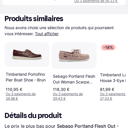
Ou 3 paiements de 56,33 €
Produits similaires
Nous avons choisi une sélection de produits qui pourraient 
vous intéresser.
Tout afficher
-18%
Timberland Portofino
Timberland La
Sebago Portland Flesh
Pier Boat Shoe - Brun
House 3-Eye L
Out Woman Scarpe
Bootsschuh -
Da Barca Donna -
110,95 €
118,30 €
81,99 €
Hellbeige/Beig
Beige
Ou 3 paiements de
Ou 3 paiements de
Ou 3 paiements 
36,98 €
39,43 €
27,33 €
Détails du produit
Le prix le plus bas pour 
Sebago Portland Flesh Out - 