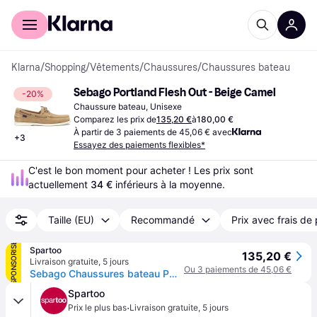
Acheter avec Klarna
Espace entreprises
Klarna
/
Shopping
/
Vêtements
/
Chaussures
/
Chaussures bateau
Sebago Portland Flesh Out - Beige Camel
-20%
Chaussure bateau, Unisexe
Comparez les prix de
135,20 €
à
180,00 €
À partir de 3 paiements de 45,06 € avec
+
3
Essayez des paiements flexibles*
C'est le bon moment pour acheter ! Les prix sont 
actuellement 
34 €
 inférieurs à la moyenne.
Taille (EU)
Recommandé
Prix avec frais de 
SPONSORISÉ
Spartoo
135,20 €
Livraison gratuite
,
5 jours
Ou 3 paiements de 45,06 €
Sebago Chaussures bateau PORTLAND FLESH OUT - 47
Spartoo
·
Prix le plus bas
Livraison gratuite
,
5 jours