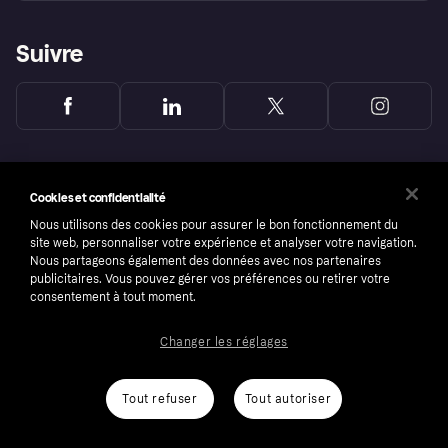
Suivre
Cookies et confidentialité
Nous utilisons des cookies pour assurer le bon fonctionnement du
site web, personnaliser votre expérience et analyser votre navigation.
Nous partageons également des données avec nos partenaires
publicitaires. Vous pouvez gérer vos préférences ou retirer votre
consentement à tout moment.
Changer les réglages
Copyright © 2005-2026 Klarna Bank AB (publ). Headquarters: Stockholm, Sweden. All
rights reserved. Klarna Bank AB (publ). Sveavägen 46, 111 34 Stockholm. Organization
number: 556737-0431
Tout refuser
Tout autoriser
Conditions
Cookies
Klarna.com