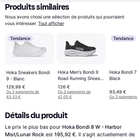
Produits similaires
Nous avons choisi une sélection de produits qui pourraient 
vous intéresser.
Tout afficher
Tendance
Tendance
Hoka Men's Bondi 9
Hoka Bondi 7 
Hoka Sneakers Bondi
Road Running Shoes -
Black
9 - Blanc
Black/White
129,99 €
126 €
93,49 €
Ou 3 paiements de
Ou 3 paiements de
43,33 €
42,00 €
Ou 3 paiements d
Détails du produit
Le prix le plus bas pour 
Hoka Bondi 8 W - Harbor 
Mist/Lunar Rock
 est 
195,92 €
. Il s'agit actuellement de 