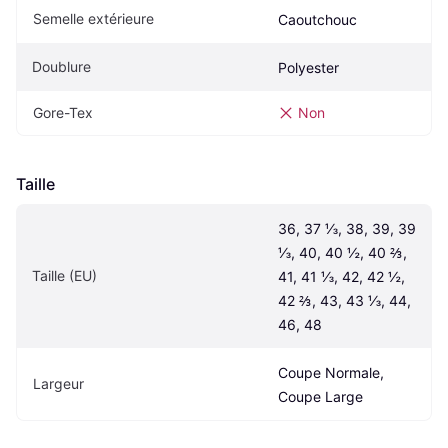
Semelle extérieure
Caoutchouc
Doublure
Polyester
Gore-Tex
Non
Taille
36, 37 ⅓, 38, 39, 39 
⅓, 40, 40 ½, 40 ⅔, 
Taille (EU)
41, 41 ⅓, 42, 42 ½, 
42 ⅔, 43, 43 ⅓, 44, 
46, 48
Coupe Normale, 
Largeur
Coupe Large