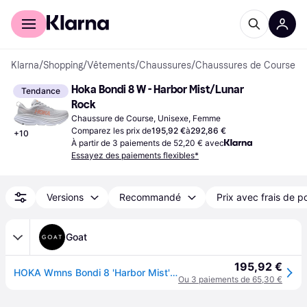
Acheter avec Klarna
Espace entreprises
Klarna
/
Shopping
/
Vêtements
/
Chaussures
/
Chaussures de Course
Hoka Bondi 8 W - Harbor Mist/Lunar 
Tendance
Rock
Chaussure de Course, Unisexe, Femme
Comparez les prix de
195,92 €
à
292,86 €
+
10
À partir de 3 paiements de 52,20 € avec
Essayez des paiements flexibles*
Versions
Recommandé
Prix avec frais de p
Goat
195,92 €
HOKA Wmns Bondi 8 'Harbor Mist' | Gris | US 6.5F
Ou 3 paiements de 65,30 €