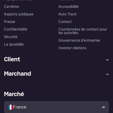
Carrières
Accessibilité
Aspects juridiques
Auto-Track
Presse
Contact
Confidentialité
Coordonnées de contact pour
les autorités
Sécurité
Gouvernance d’entreprise
La durabilité
Investor relations
Client
Aide
Réclamations
Marchand
Login
Protection contre la fraude
Support Marchand
Portail développeurs
L'appli shopping de Klarna
Paramètres de confidentialité
Portail Marchand
Statut opérationnel
Marché
Explorez les magasins
Votre droit de rétractation
Vendre avec Klarna
Plateformes et partenaires
Politique de protection de
l’acheteur Klarna
France