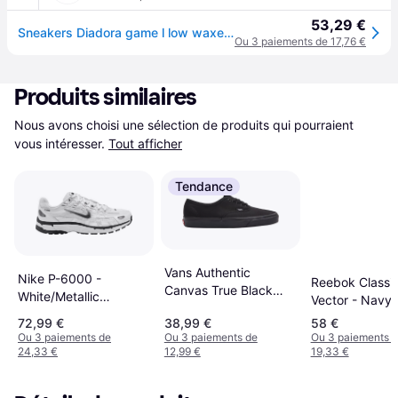
53,29 €
Sneakers Diadora game l low waxed - Blanc
Ou 3 paiements de 17,76 €
Produits similaires
Nous avons choisi une sélection de produits qui pourraient 
vous intéresser.
Tout afficher
Tendance
Vans Authentic
Nike P-6000 -
Reebok Classi
Canvas True Black
White/Metallic
Vector - Navy
Trainers - Noir
Silver/Black
72,99 €
38,99 €
58 €
Ou 3 paiements de
Ou 3 paiements de
Ou 3 paiements 
24,33 €
12,99 €
19,33 €