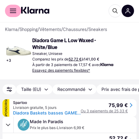
Acheter avec Klarna
Espace entreprises
Klarna
/
Shopping
/
Vêtements
/
Chaussures
/
Sneakers
Diadora Game L Low Waxed - 
White/Blue
Sneaker, Unisexe
Comparez les prix de
52,72 €
à
141,00 €
+
3
À partir de 3 paiements de 17,57 € avec
Essayez des paiements flexibles*
Taille (EU)
Recommandé
Prix avec frais de 
SPONSORISÉ
Spartoo
75,99 €
Livraison gratuite
,
5 jours
Ou 3 paiements de 25,33 €
Diadora Baskets basses GAME L LOW WAXED - 41
Made In Paradis
·
Prix le plus bas
Livraison 6,99 €
52,72 €