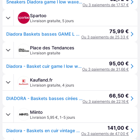
Sneakers Diadora game l low waxed - Blanc
Ou 3 paiements de 17,57 €
Spartoo
Livraison gratuite
,
5 jours
75,99 €
Diadora Baskets basses GAME L LOW WAXED - 41
Ou 3 paiements de 25,33 €
Place des Tendances
Livraison gratuite
95,00 €
Diadora - Basket cuir game l low waxed unisex homme - Taille 37 - Blanc
Ou 3 paiements de 31,66 €
Kaufland.fr
Livraison gratuite
,
4 jours
66,50 €
DIADORA - Baskets basses cirées unies Game L - Numéro 38
Ou 3 paiements de 22,16 €
Miinto
Livraison 5,95 €
,
1-5 jours
141,00 €
Diadora - Baskets en cuir vintage - Femme - Chaussures - Blanc - Taille: 36 1/2 EU
Ou 3 paiements de 47,00 €