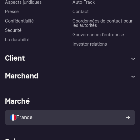
Aspects juridiques
Auto-Track
Presse
Contact
Confidentialité
Coordonnées de contact pour
les autorités
Sécurité
Gouvernance d’entreprise
La durabilité
Investor relations
Client
Aide
Réclamations
Marchand
Login
Protection contre la fraude
Support Marchand
Portail développeurs
L'appli shopping de Klarna
Paramètres de confidentialité
Portail Marchand
Statut opérationnel
Marché
Explorez les magasins
Votre droit de rétractation
Vendre avec Klarna
Plateformes et partenaires
Politique de protection de
l’acheteur Klarna
France