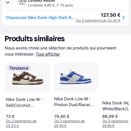
Limited Resell
Livraison 4,90 €
,
7-15 jours
127,50 €
Chaussure Nike Dunk High Dark Beetroot 41
Ou 3 paiements de 42,50 €
Produits similaires
Nous avons choisi une sélection de produits qui pourraient 
vous intéresser.
Tout afficher
Tendance
Nike Dunk Low M -
Nike Dunk Low W -
Nike Dunk Hig
Photon Dust/Racer
Sail/Coconut
White/Black/Un
Blue/White
Milk/Cacao Wow
Red
73 €
79,40 €
88,99 €
Ou 3 paiements de
Ou 3 paiements de
Ou 3 paiements 
24,33 €
26,46 €
29,66 €