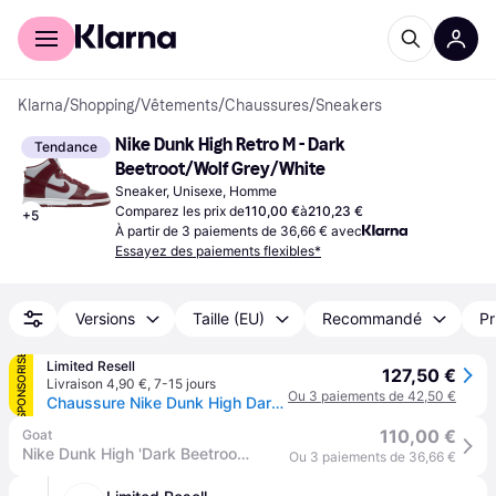
Acheter avec Klarna
Espace entreprises
Klarna
/
Shopping
/
Vêtements
/
Chaussures
/
Sneakers
Nike Dunk High Retro M - Dark 
Tendance
Beetroot/Wolf Grey/White
Sneaker, Unisexe, Homme
Comparez les prix de
110,00 €
à
210,23 €
+
5
À partir de 3 paiements de 36,66 € avec
Essayez des paiements flexibles*
Versions
Taille (EU)
Recommandé
Pr
SPONSORISÉ
Limited Resell
127,50 €
Livraison 4,90 €
,
7-15 jours
Ou 3 paiements de 42,50 €
Chaussure Nike Dunk High Dark Beetroot 42.5
110,00 €
Goat
Nike Dunk High 'Dark Beetroot' | Rouge | US 10M
Ou 3 paiements de 36,66 €