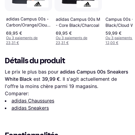
adidas Campus 00s -
adidas Campus 00s M
Campus 00s - 
Carbon/Orange/Cloud
- Core Black/Charcoal
Black/Cloud Wh
White
White
69,95 €
69,95 €
59,99 €
Ou 3 paiements de
Ou 3 paiements de
Ou 3 paiements 
23,31 €
23,31 €
12,00 €
Détails du produit
Le prix le plus bas pour 
adidas Campus 00s Sneakers 
White Black
 est 
39,99 €
. Il s'agit actuellement de 
l'offre la moins chère parmi 
19
 magasins.
Comparer:
adidas Chaussures
adidas Sneakers