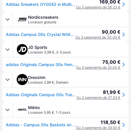
169,00 €
Adidas Sneakers GY0042 in Multicolored color size 40
Ou 3 paiements de 56,33 €
Nordicsneakers
Livraison gratuite
90,00 €
Adidas Campus 00s Crystal White Core Black
Ou 3 paiements de 30,00 €
JD Sports
Livraison 3,99 €
,
2-5 jours
75,00 €
adidas Originals Campus 00s Femme - Blanc, Blanc - 38
Ou 3 paiements de 25,00 €
DressInn
Livraison 2,99 €
,
Demain
81,99 €
Adidas Originals Campus 00s Trainers Beige EU 36 2/3 Femme
Ou 3 paiements de 27,33 €
Miinto
Livraison 5,95 €
,
1-5 jours
118,50 €
Adidas - Campus 00s Baskets en Cuir Blanc - unisex - Chaussures - Blanc - Taille: 37 1/3 EU
Ou 3 paiements de 39,50 €