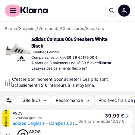
Acheter avec Klarna
Espace entreprises
Klarna
/
Shopping
/
Vêtements
/
Chaussures
/
Sneakers
adidas Campus 00s Sneakers White 
Black
Sneaker, Femme
Comparez les prix de
39,99 €
à
175,00 €
À partir de 3 paiements de 13,33 € avec
Essayez des paiements flexibles*
C'est le bon moment pour acheter ! Les prix sont 
actuellement 
15 €
 inférieurs à la moyenne.
Taille (EU)
Recommandé
Prix avec frais de 
SPONSORISÉ
ASOS
39,99 €
Livraison gratuite
Ou 3 paiements de 13,33 €
adidas Originals - Campus 00s - Baskets - Gris clair/noir-Blanc
ASOS