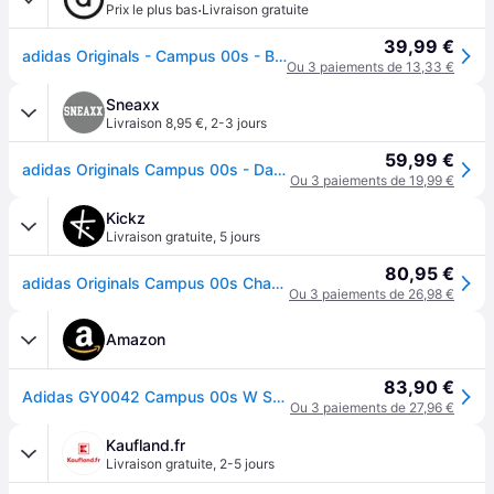
·
Prix le plus bas
Livraison gratuite
39,99 €
adidas Originals - Campus 00s - Baskets - Gris clair/noir-Blanc
Ou 3 paiements de 13,33 €
Sneaxx
Livraison 8,95 €
,
2-3 jours
59,99 €
adidas Originals Campus 00s - Dames - Crystal Wit Core Zwart - EU38 2/3
Ou 3 paiements de 19,99 €
Kickz
Livraison gratuite
,
5 jours
80,95 €
adidas Originals Campus 00s Chaussure De Sport Femmes Blanc - White
Ou 3 paiements de 26,98 €
Amazon
83,90 €
Adidas GY0042 Campus 00s W Sneaker Female Crystal White/Core Black/Off White EU 40 2/3
Ou 3 paiements de 27,96 €
Kaufland.fr
Livraison gratuite
,
2-5 jours