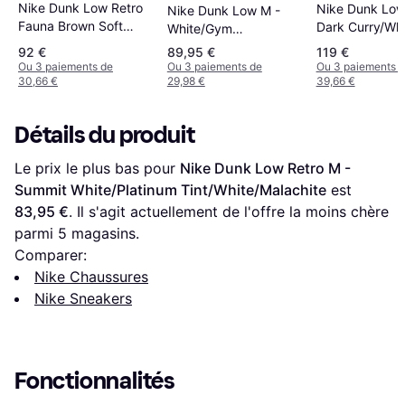
Nike Dunk Low Retro
Nike Dunk Low
Nike Dunk Low M -
Fauna Brown Soft
Dark Curry/Whi
White/Gym
Pearl
Red/Sail/Midnight
92 €
89,95 €
119 €
Navy
Ou 3 paiements de
Ou 3 paiements de
Ou 3 paiements 
30,66 €
29,98 €
39,66 €
Détails du produit
Le prix le plus bas pour 
Nike Dunk Low Retro M - 
Summit White/Platinum Tint/White/Malachite
 est 
83,95 €
. Il s'agit actuellement de l'offre la moins chère 
parmi 
5
 magasins.
Comparer:
Nike Chaussures
Nike Sneakers
Fonctionnalités