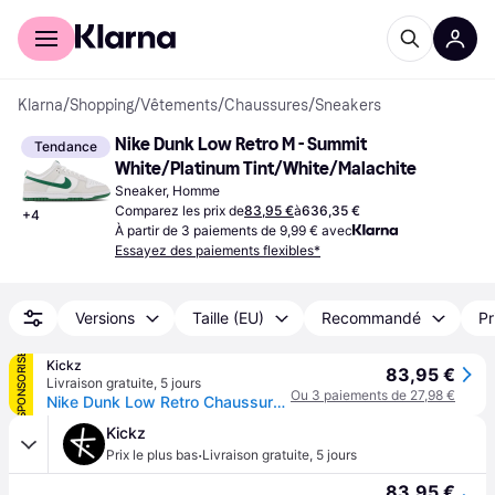
Acheter avec Klarna
Espace entreprises
Klarna
/
Shopping
/
Vêtements
/
Chaussures
/
Sneakers
Nike Dunk Low Retro M - Summit 
Tendance
White/Platinum Tint/White/Malachite
Sneaker, Homme
Comparez les prix de
83,95 €
à
636,35 €
+
4
À partir de 3 paiements de 9,99 € avec
Essayez des paiements flexibles*
Versions
Taille (EU)
Recommandé
Pr
SPONSORISÉ
Kickz
83,95 €
Livraison gratuite
,
5 jours
Ou 3 paiements de 27,98 €
Nike Dunk Low Retro Chaussure De Sport Blanc C107 - White - Hommes
Kickz
·
Prix le plus bas
Livraison gratuite
,
5 jours
83,95 €