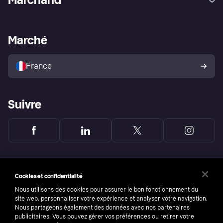
Login
Protection contre la fraude
Support Marchand
Portail développeurs
L'appli shopping de Klarna
Paramètres de confidentialité
Portail Marchand
Statut opérationnel
Marché
Explorez les magasins
Votre droit de rétractation
Vendre avec Klarna
Plateformes et partenaires
Politique de protection de
l’acheteur Klarna
France
Suivre
Cookies et confidentialité
Nous utilisons des cookies pour assurer le bon fonctionnement du
site web, personnaliser votre expérience et analyser votre navigation.
Nous partageons également des données avec nos partenaires
publicitaires. Vous pouvez gérer vos préférences ou retirer votre