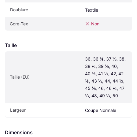
Doublure
Textile
Gore-Tex
Non
Taille
36, 36 ⅔, 37 ⅓, 38, 
38 ⅔, 39 ⅓, 40, 
40 ⅔, 41 ⅓, 42, 42 
Taille (EU)
⅔, 43 ⅓, 44, 44 ⅔, 
45 ⅓, 46, 46 ⅔, 47 
⅓, 48, 49 ⅓, 50
Largeur
Coupe Normale
Dimensions