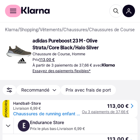
Acheter avec Klarna
Espace entreprises
Klarna
/
Shopping
/
Vêtements
/
Chaussures
/
Chaussures de Course
adidas Pureboost 23 M - Olive 
Strata/Core Black/Halo Silver
Chaussure de Course, Homme
Prix
113,00 €
À partir de 3 paiements de 37,66 € avec
Essayez des paiements flexibles*
Recommandé
Prix avec frais de port
SPONSORISÉ
Handball-Store
113,00 €
Livraison 6,99 €
Ou 3 paiements de 37,66 €
Chaussures de running enfant adidas Pureboost 23 - Vert
Endurance Store
E
·
Prix le plus bas
Livraison 6,99 €
113,00 €