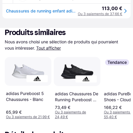
113,00 €
Chaussures de running enfant adidas Pureboost 23 - Vert
Ou 3 paiements de 37,66 €
Produits similaires
Nous avons choisi une sélection de produits qui pourraient 
vous intéresser.
Tout afficher
Tendance
adidas Pureboost 5
adidas PureBo
adidas Chaussures De
Chaussures - Blanc
Shoes - Cloud
Running Pureboost 5 -
White/Core Bl
Noir
73,49 €
166,22 €
65,99 €
Ou 3 paiements de
Ou 3 paiements 
Ou 3 paiements de 21,99 €
24,49 €
55,40 €