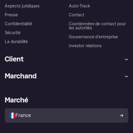
Aspects juridiques
Auto-Track
Presse
Contact
Confidentialité
Coordonnées de contact pour
les autorités
Sécurité
Gouvernance d’entreprise
La durabilité
Investor relations
Client
Aide
Réclamations
Marchand
Login
Protection contre la fraude
Support Marchand
Portail développeurs
L'appli shopping de Klarna
Paramètres de confidentialité
Portail Marchand
Statut opérationnel
Marché
Explorez les magasins
Votre droit de rétractation
Vendre avec Klarna
Plateformes et partenaires
Politique de protection de
l’acheteur Klarna
France