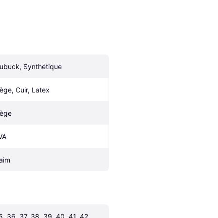
ubuck, Synthétique
iège, Cuir, Latex
iège
VA
aim
5, 36, 37, 38, 39, 40, 41, 42, 