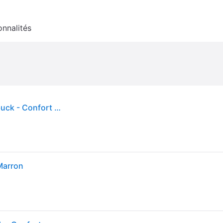
onnalités
BIRKENSTOCK® Arizona Sandales Birko-Flor Nubuck - Confort et Détente au Quotidien en Brun
 Marron