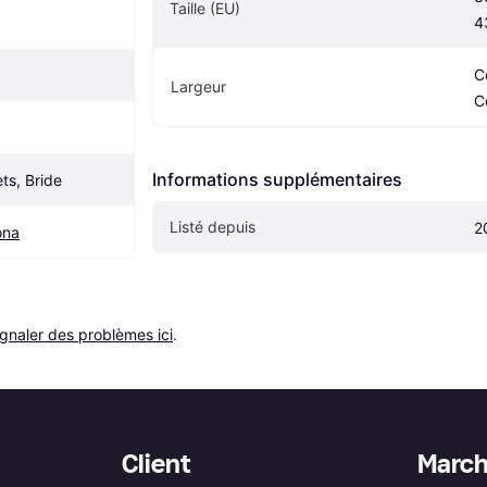
Taille (EU)
4
C
Largeur
C
Informations supplémentaires
ts, Bride
Listé depuis
2
ona
ignaler des problèmes ici
.
Client
Marc