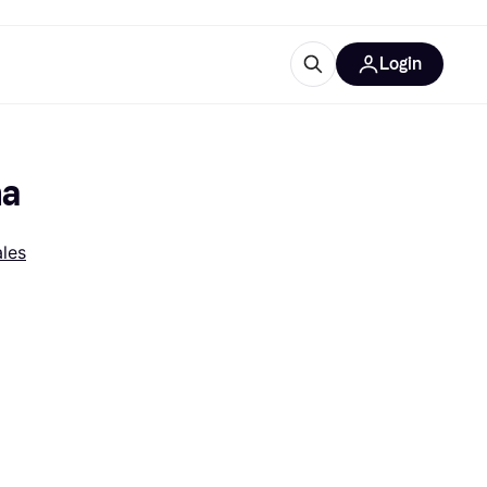
Login
Plus d'informations
de bureau
e
Qu'est-ce que Klarna?
ha
les
catégories