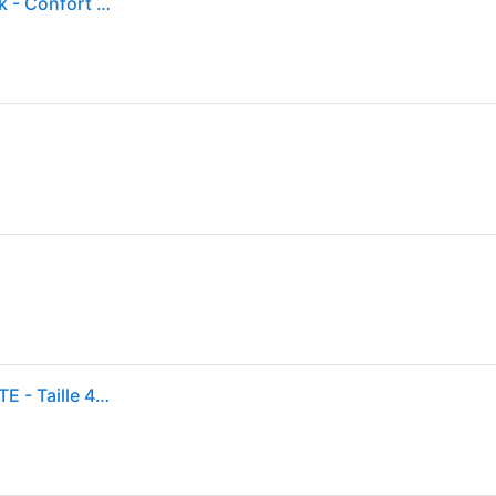
BIRKENSTOCK® Arizona Sandales Birko-Flor Nubuck - Confort et Détente au Quotidien en Brun
Birkenstock - Sandales homme - ARIZONA BF ETROITE - Taille 40 - Marron