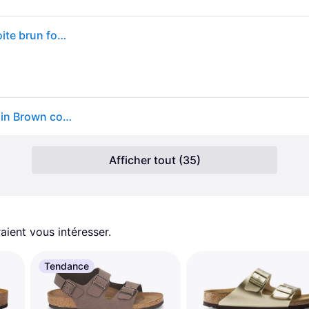
Sandales Birkenstock Arizona Birko-Flor largeur étroite brun foncé - 36 - Brown
Birkenstock Errores de Foto 151183-00650 - mocca in Brown color size 37
Afficher tout (35)
aient vous intéresser.
Tendance