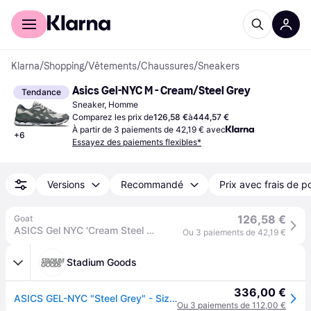
Acheter avec Klarna
Espace entreprises
Klarna
/
Shopping
/
Vêtements
/
Chaussures
/
Sneakers
Asics Gel-NYC M - Cream/Steel Grey
Tendance
Sneaker, Homme
Comparez les prix de
126,58 €
à
444,57 €
À partir de 3 paiements de 42,19 € avec
+
6
Essayez des paiements flexibles*
Versions
Recommandé
Prix avec frais de p
126,58 €
Goat
ASICS Gel NYC 'Cream Steel Grey' | US 6M
Ou 3 paiements de 42,19 €
Stadium Goods
336,00 €
ASICS GEL-NYC "Steel Grey" - Size 8.5
Ou 3 paiements de 112,00 €