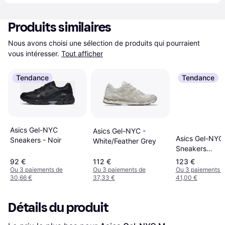
Produits similaires
Nous avons choisi une sélection de produits qui pourraient 
vous intéresser.
Tout afficher
Tendance
Tendance
Asics Gel-NYC
Asics Gel-NYC -
Asics Gel-NYC
Sneakers - Noir
White/Feather Grey
Sneakers
White/Midnigh
92 €
112 €
123 €
Ou 3 paiements de
Ou 3 paiements de
Ou 3 paiements 
30,66 €
37,33 €
41,00 €
Détails du produit