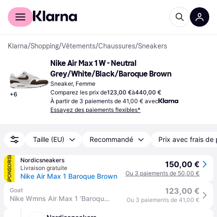
Acheter avec Klarna
Espace entreprises
Klarna
/
Shopping
/
Vêtements
/
Chaussures
/
Sneakers
Nike Air Max 1 W - Neutral 
Grey/White/Black/Baroque Brown
Sneaker, Femme
Comparez les prix de
123,00 €
à
440,00 €
+
6
À partir de 3 paiements de 41,00 € avec
Essayez des paiements flexibles*
Taille (EU)
Recommandé
Prix avec frais de 
SPONSORISÉ
Nordicsneakers
150,00 €
Livraison gratuite
Ou 3 paiements de 50,00 €
Nike Air Max 1 Baroque Brown
123,00 €
Goat
Nike Wmns Air Max 1 'Baroque Brown' | Gris | US 6F
Ou 3 paiements de 41,00 €