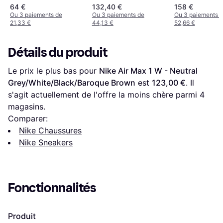
Fog/Metallic
Platinum/White
White/Red/Pink
64 €
132,40 €
158 €
Silver/Pink Ris
Ou 3 paiements de
Ou 3 paiements de
Ou 3 paiements 
21,33 €
44,13 €
52,66 €
Détails du produit
Le prix le plus bas pour 
Nike Air Max 1 W - Neutral 
Grey/White/Black/Baroque Brown
 est 
123,00 €
. Il 
s'agit actuellement de l'offre la moins chère parmi 
4
magasins.
Comparer:
Nike Chaussures
Nike Sneakers
Fonctionnalités
Produit