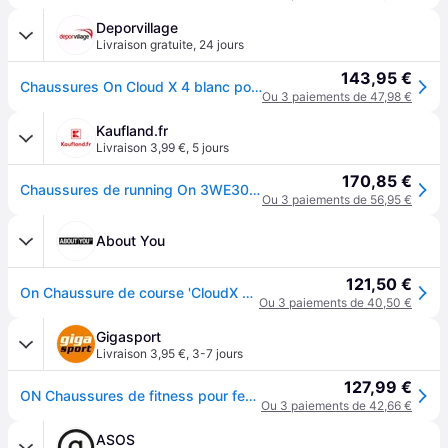
Deporvillage
Livraison gratuite
,
24 jours
143,95 €
Chaussures On Cloud X 4 blanc polaire femme - 41 - White
Ou 3 paiements de 47,98 €
Kaufland.fr
Livraison 3,99 €
,
5 jours
170,85 €
Chaussures de running On 3WE30070791 pour Femme
Ou 3 paiements de 56,95 €
About You
121,50 €
On Chaussure de course 'CloudX 4' ivoire / gris / noir
Ou 3 paiements de 40,50 €
Gigasport
Livraison 3,95 €
,
3-7 jours
127,99 €
ON Chaussures de fitness pour femmes Cloud X4 blanc | 37 1/2
Ou 3 paiements de 42,66 €
ASOS