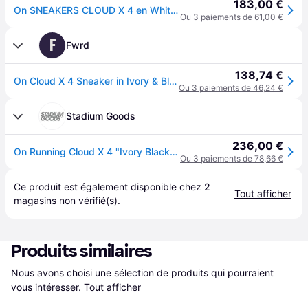
183,00 €
On SNEAKERS CLOUD X 4 en White. Taille 8. Also en 8.5, 9, 9.5, 10, 10.5, 11, 11.5, 12, 12.5, 13.
Ou 3 paiements de 61,00 €
F
Fwrd
138,74 €
On Cloud X 4 Sneaker in Ivory & Black - White. Size 13 (also in 8, 8.5, 9, 9.5, 10, 10.5, 11, 11.5, 12, 12.5).
Ou 3 paiements de 46,24 €
Stadium Goods
236,00 €
On Running Cloud X 4 "Ivory Black" - Size 8
Ou 3 paiements de 78,66 €
Ce produit est également disponible chez 
2
Tout afficher
magasins
 non vérifié(s).
Produits similaires
Nous avons choisi une sélection de produits qui pourraient 
vous intéresser.
Tout afficher