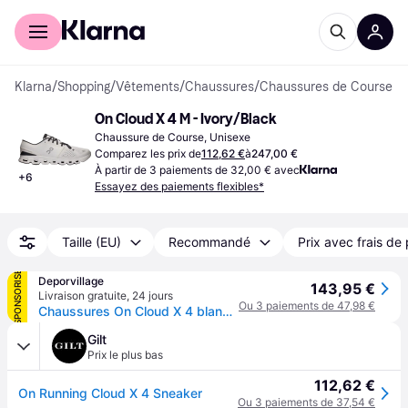
Acheter avec Klarna
Espace entreprises
Klarna
/
Shopping
/
Vêtements
/
Chaussures
/
Chaussures de Course
On Cloud X 4 M - Ivory/Black
Chaussure de Course, Unisexe
Comparez les prix de
112,62 €
à
247,00 €
À partir de 3 paiements de 32,00 € avec
+
6
Essayez des paiements flexibles*
Taille (EU)
Recommandé
Prix avec frais de 
SPONSORISÉ
Deporvillage
143,95 €
Livraison gratuite
,
24 jours
Ou 3 paiements de 47,98 €
Chaussures On Cloud X 4 blanc polaire femme - 40.5 - White
Gilt
Prix le plus bas
112,62 €
On Running Cloud X 4 Sneaker
Ou 3 paiements de 37,54 €