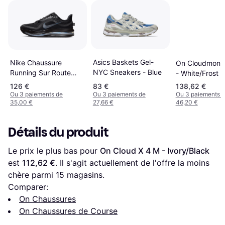
Asics Baskets Gel-
Nike Chaussure
On Cloudmonst
NYC Sneakers - Blue
Running Sur Route
- White/Frost
Pegasus Premium
126 €
83 €
138,62 €
Femme - Noir
Ou 3 paiements de
Ou 3 paiements de
Ou 3 paiements 
35,00 €
27,66 €
46,20 €
Détails du produit
Le prix le plus bas pour 
On Cloud X 4 M - Ivory/Black
est 
112,62 €
. Il s'agit actuellement de l'offre la moins 
chère parmi 
15
 magasins.
Comparer:
On Chaussures
On Chaussures de Course