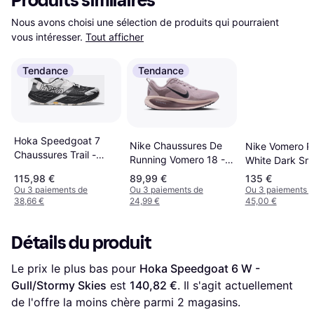
Produits similaires
Nous avons choisi une sélection de produits qui pourraient 
vous intéresser.
Tout afficher
Tendance
Tendance
Hoka Speedgoat 7
Nike Chaussures De
Nike Vomero P
Chaussures Trail -
Running Vomero 18 -
White Dark Sm
Black/White
Rouge
Grey Metallic
115,98 €
89,99 €
135 €
Ou 3 paiements de
Ou 3 paiements de
Ou 3 paiements 
38,66 €
24,99 €
45,00 €
Détails du produit
Le prix le plus bas pour 
Hoka Speedgoat 6 W - 
Gull/Stormy Skies
 est 
140,82 €
. Il s'agit actuellement 
de l'offre la moins chère parmi 
2
 magasins.