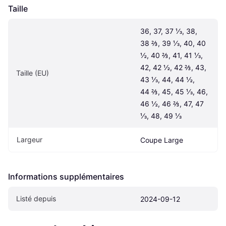
Taille
36, 37, 37 ⅓, 38, 
38 ⅔, 39 ⅓, 40, 40 
½, 40 ⅔, 41, 41 ⅓, 
42, 42 ½, 42 ⅔, 43, 
Taille (EU)
43 ⅓, 44, 44 ½, 
44 ⅔, 45, 45 ⅓, 46, 
46 ½, 46 ⅔, 47, 47 
⅓, 48, 49 ⅓
Largeur
Coupe Large
Informations supplémentaires
Listé depuis
2024-09-12