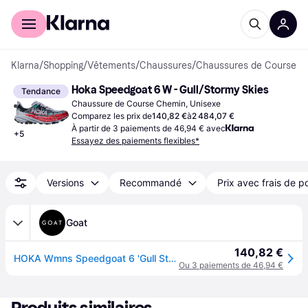
Acheter avec Klarna
Espace entreprises
Klarna
/
Shopping
/
Vêtements
/
Chaussures
/
Chaussures de Course
Hoka Speedgoat 6 W - Gull/Stormy Skies
Tendance
Chaussure de Course Chemin, Unisexe
Comparez les prix de
140,82 €
à
2 484,07 €
À partir de 3 paiements de 46,94 € avec
+
5
Essayez des paiements flexibles*
Versions
Recommandé
Prix avec frais de p
Goat
140,82 €
HOKA Wmns Speedgoat 6 'Gull Stormy Skies' | Gris | US 6F
Ou 3 paiements de 46,94 €