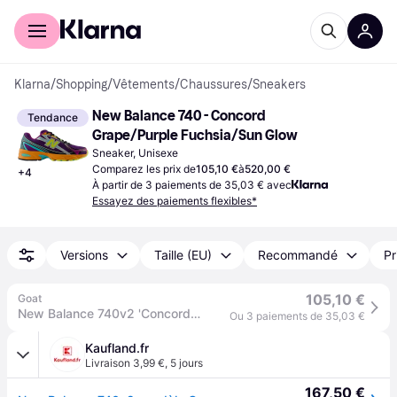
Acheter avec Klarna
Espace entreprises
Klarna
/
Shopping
/
Vêtements
/
Chaussures
/
Sneakers
New Balance 740 - Concord 
Tendance
Grape/Purple Fuchsia/Sun Glow
Sneaker, Unisexe
Comparez les prix de
105,10 €
à
520,00 €
+
4
À partir de 3 paiements de 35,03 € avec
Essayez des paiements flexibles*
Versions
Taille (EU)
Recommandé
Pr
105,10 €
Goat
New Balance 740v2 'Concord Grape Sun Glow' | Violet | US 10.5M
Ou 3 paiements de 35,03 €
Kaufland.fr
Livraison 3,99 €
,
5 jours
167,50 €