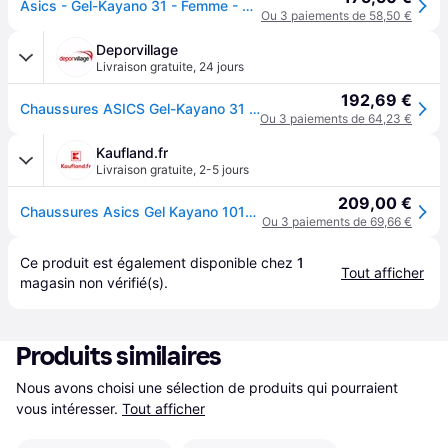
Asics - Gel-Kayano 31 - Femme - Sport - Rose - Taille: 36 EU
Ou 3 paiements de 58,50 €
Deporvillage
Livraison gratuite
,
24 jours
192,69 €
Chaussures ASICS Gel-Kayano 31 rose corail femme - 37 - Pink
Ou 3 paiements de 64,23 €
Kaufland.fr
Livraison gratuite
,
2-5 jours
209,00 €
Chaussures Asics Gel Kayano 1012B670701
Ou 3 paiements de 69,66 €
Ce produit est également disponible chez 
1
Tout afficher
magasin
 non vérifié(s).
Produits similaires
Nous avons choisi une sélection de produits qui pourraient 
vous intéresser.
Tout afficher