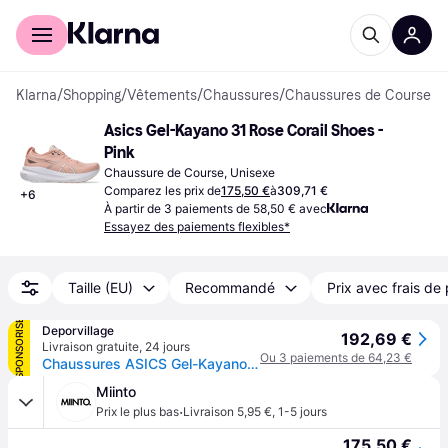
Acheter avec Klarna
Espace entreprises
Klarna
/
Shopping
/
Vêtements
/
Chaussures
/
Chaussures de Course
Asics Gel-Kayano 31 Rose Corail Shoes - 
Pink
Chaussure de Course, Unisexe
Comparez les prix de
175,50 €
à
309,71 €
+
6
À partir de 3 paiements de 58,50 € avec
Essayez des paiements flexibles*
Taille (EU)
Recommandé
Prix avec frais de 
SPONSORISÉ
Deporvillage
192,69 €
Livraison gratuite
,
24 jours
Ou 3 paiements de 64,23 €
Chaussures ASICS Gel-Kayano 31 rose corail femme - 37 - Pink
Miinto
·
Prix le plus bas
Livraison 5,95 €
,
1-5 jours
175,50 €