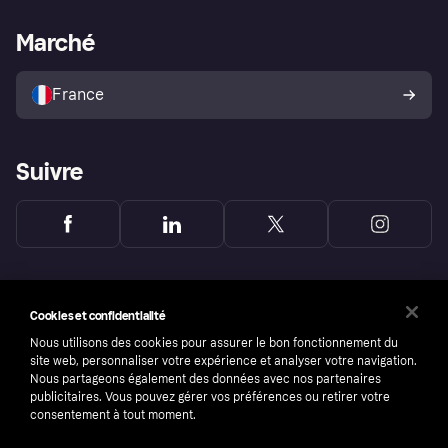
Support Marchand
Portail développeurs
L'appli shopping de Klarna
Paramètres de confidentialité
Portail Marchand
Statut opérationnel
Marché
Explorez les magasins
Votre droit de rétractation
Vendre avec Klarna
Plateformes et partenaires
Politique de protection de
l’acheteur Klarna
France
Suivre
Cookies et confidentialité
Nous utilisons des cookies pour assurer le bon fonctionnement du
site web, personnaliser votre expérience et analyser votre navigation.
Nous partageons également des données avec nos partenaires
publicitaires. Vous pouvez gérer vos préférences ou retirer votre
consentement à tout moment.