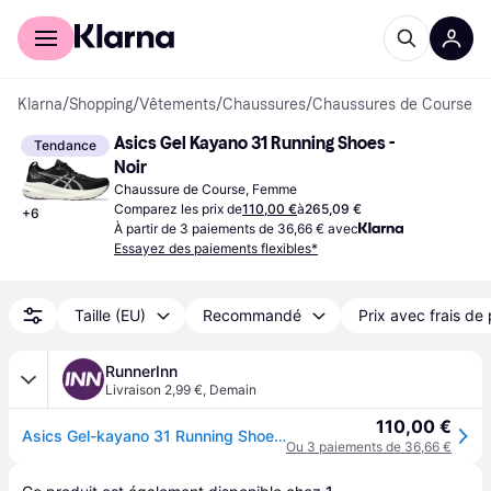
Acheter avec Klarna
Espace entreprises
Klarna
/
Shopping
/
Vêtements
/
Chaussures
/
Chaussures de Course
Asics Gel Kayano 31 Running Shoes - 
Tendance
Noir
Chaussure de Course, Femme
Comparez les prix de
110,00 €
à
265,09 €
+
6
À partir de 3 paiements de 36,66 € avec
Essayez des paiements flexibles*
Taille (EU)
Recommandé
Prix avec frais de 
RunnerInn
Livraison 2,99 €
,
Demain
110,00 €
Asics Gel-kayano 31 Running Shoes Noir EU 37 Femme
Ou 3 paiements de 36,66 €