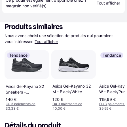
Ce produit est également disponible chez 
1
Tout afficher
magasin
 non vérifié(s).
Produits similaires
Nous avons choisi une sélection de produits qui pourraient 
vous intéresser.
Tout afficher
Tendance
Tendance
Asics Gel-Kay
Asics Gel-Kayano 32
Asics Gel-Kayano 32
W - Black/Pure
M - Black/White
Sneakers -
Black/Graphite Grey
140 €
120 €
119,99 €
Ou 3 paiements de
Ou 3 paiements de
Ou 3 paiements 
33,33 €
40,00 €
39,99 €
Détails du produit