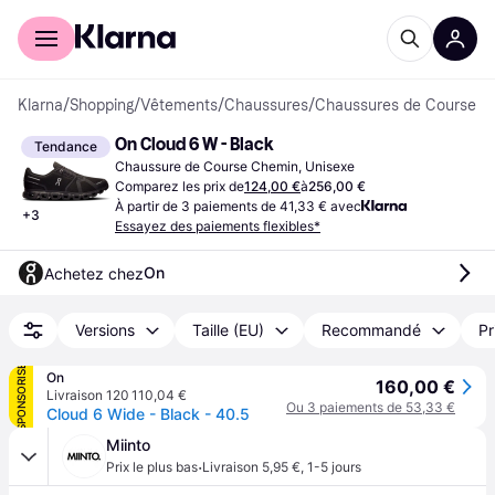
Acheter avec Klarna
Espace entreprises
Klarna
/
Shopping
/
Vêtements
/
Chaussures
/
Chaussures de Course
On Cloud 6 W - Black
Tendance
Chaussure de Course Chemin, Unisexe
Comparez les prix de
124,00 €
à
256,00 €
À partir de 3 paiements de 41,33 € avec
+
3
Essayez des paiements flexibles*
On
Achetez chez
Versions
Taille (EU)
Recommandé
Pr
SPONSORISÉ
On
160,00 €
Livraison 120 110,04 €
Ou 3 paiements de 53,33 €
Cloud 6 Wide - Black - 40.5
Miinto
·
Prix le plus bas
Livraison 5,95 €
,
1-5 jours