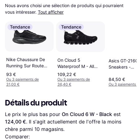
Nous avons choisi une sélection de produits qui pourraient 
vous intéresser.
Tout afficher
Tendance
Tendance
Nike Chaussure De
On Cloud 5
Asics GT-2160
Running Sur Route
Waterproof M - All
Sneakers -
Vomero 18 - Noir
Black
Black/Black
93 €
109,22 €
84,50 €
Ou 3 paiements de
Ou 3 paiements de
31,00 €
36,40 €
Ou 3 paiements d
Détails du produit
Le prix le plus bas pour 
On Cloud 6 W - Black
 est 
124,00 €
. Il s'agit actuellement de l'offre la moins 
chère parmi 
10
 magasins.
Comparer: