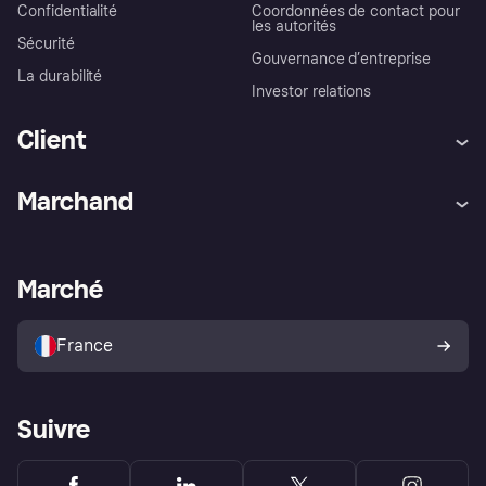
Confidentialité
Coordonnées de contact pour
les autorités
Sécurité
Gouvernance d’entreprise
La durabilité
Investor relations
Client
Aide
Réclamations
Marchand
Login
Protection contre la fraude
Support Marchand
Portail développeurs
L'appli shopping de Klarna
Paramètres de confidentialité
Portail Marchand
Statut opérationnel
Marché
Explorez les magasins
Votre droit de rétractation
Vendre avec Klarna
Plateformes et partenaires
Politique de protection de
l’acheteur Klarna
France
Suivre