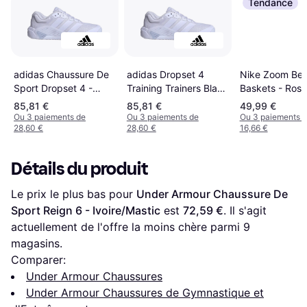
Tendance
adidas Chaussure De
adidas Dropset 4
Nike Zoom Bell
Sport Dropset 4 -
Training Trainers Blanc
Baskets - Ros
Violet
Violet
Neutre
85,81 €
85,81 €
49,99 €
Ou 3 paiements de
Ou 3 paiements de
Ou 3 paiements 
28,60 €
28,60 €
16,66 €
Détails du produit
Le prix le plus bas pour 
Under Armour Chaussure De 
Sport Reign 6 - Ivoire/Mastic
 est 
72,59 €
. Il s'agit 
actuellement de l'offre la moins chère parmi 
9
magasins.
Comparer:
Under Armour Chaussures
Under Armour Chaussures de Gymnastique et