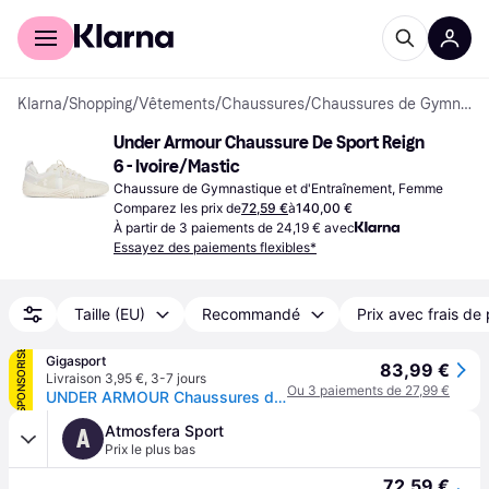
Acheter avec Klarna
Espace entreprises
Klarna
/
Shopping
/
Vêtements
/
Chaussures
/
Chaussures de Gymnastique et d'Entraînement
Under Armour Chaussure De Sport Reign 
6 - Ivoire/Mastic
Chaussure de Gymnastique et d'Entraînement, Femme
Comparez les prix de
72,59 €
à
140,00 €
À partir de 3 paiements de 24,19 € avec
Essayez des paiements flexibles*
Taille (EU)
Recommandé
Prix avec frais de 
SPONSORISÉ
Gigasport
83,99 €
Livraison 3,95 €
,
3-7 jours
Ou 3 paiements de 27,99 €
UNDER ARMOUR Chaussures de fitness pour femmes UA Reign 6 beige | 40 1/2
Atmosfera Sport
A
Prix le plus bas
72,59 €