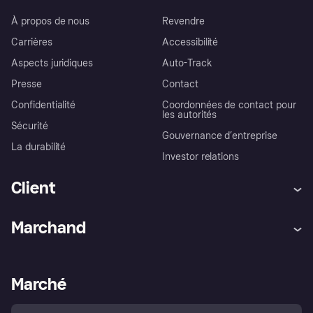
À propos de nous
Revendre
Carrières
Accessibilité
Aspects juridiques
Auto-Track
Presse
Contact
Confidentialité
Coordonnées de contact pour
les autorités
Sécurité
Gouvernance d’entreprise
La durabilité
Investor relations
Client
Aide
Réclamations
Marchand
Login
Protection contre la fraude
Support Marchand
Portail développeurs
L'appli shopping de Klarna
Paramètres de confidentialité
Portail Marchand
Statut opérationnel
Marché
Explorez les magasins
Votre droit de rétractation
Vendre avec Klarna
Plateformes et partenaires
Politique de protection de
l’acheteur Klarna