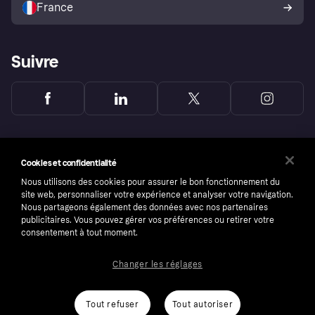
France
Suivre
Cookies et confidentialité
Nous utilisons des cookies pour assurer le bon fonctionnement du
site web, personnaliser votre expérience et analyser votre navigation.
Nous partageons également des données avec nos partenaires
publicitaires. Vous pouvez gérer vos préférences ou retirer votre
consentement à tout moment.
Changer les réglages
Copyright © 2005-2026 Klarna Bank AB (publ). Headquarters: Stockholm, Sweden. All
rights reserved. Klarna Bank AB (publ). Sveavägen 46, 111 34 Stockholm. Organization
number: 556737-0431
Tout refuser
Tout autoriser