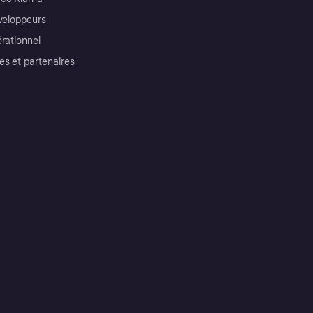
éveloppeurs
érationnel
es et partenaires