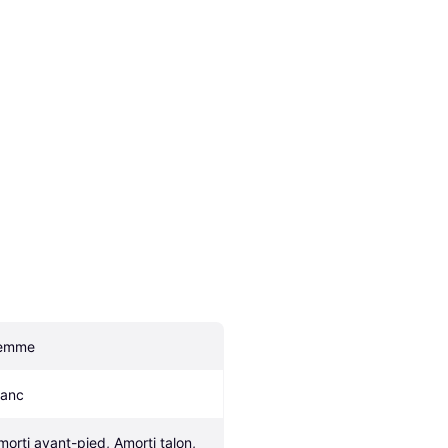
emme
lanc
morti avant-pied, Amorti talon, 