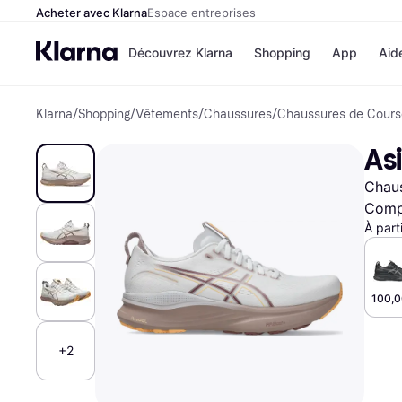
Acheter avec Klarna
Espace entreprises
Découvrez Klarna
Shopping
App
Aid
Klarna
/
Shopping
/
Vêtements
/
Chaussures
/
Chaussures de Cours
Options de paiem
Magasins
Toutes les options d
Cdiscoun
As
paiement
Airbnb
Payer maintenant
Booking.
Chau
Paiement en 3 fois
Temu
Paiement à 30 jours
JD Sport
Compa
Klarna sur Apple Pa
À part
Voir tous les
100,0
+2