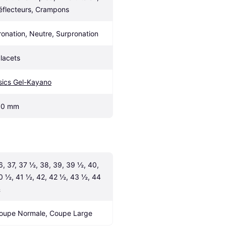
éflecteurs, Crampons
ronation, Neutre, Surpronation
 lacets
sics Gel-Kayano
.0 mm
6, 37, 37 ½, 38, 39, 39 ½, 40, 
0 ½, 41 ½, 42, 42 ½, 43 ½, 44 
½
oupe Normale, Coupe Large