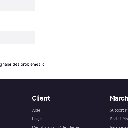
ignaler des problèmes ici
.
Client
Marc
Aide
Support 
Login
Portail M
L'appli shopping de Klarna
Vendre av