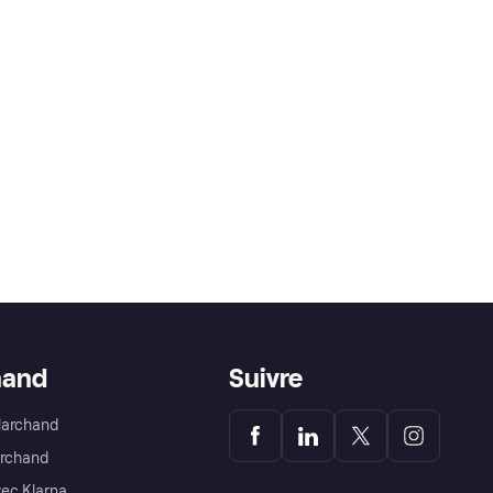
hand
Suivre
Marchand
archand
ec Klarna