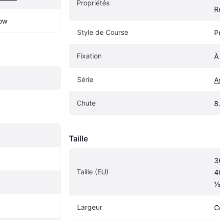
Propriétés
R
low
Style de Course
P
Fixation
À
Série
A
Chute
8
Taille
3
Taille (EU)
4
Largeur
C