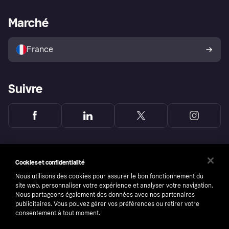
Support Marchand
Portail développeurs
L'appli shopping de Klarna
Paramètres de confidentialité
Portail Marchand
Statut opérationnel
Marché
Explorez les magasins
Votre droit de rétractation
Vendre avec Klarna
Plateformes et partenaires
Politique de protection de
l’acheteur Klarna
France
Suivre
Cookies et confidentialité
Nous utilisons des cookies pour assurer le bon fonctionnement du
site web, personnaliser votre expérience et analyser votre navigation.
Nous partageons également des données avec nos partenaires
publicitaires. Vous pouvez gérer vos préférences ou retirer votre
consentement à tout moment.