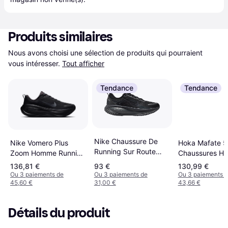
Produits similaires
Nous avons choisi une sélection de produits qui pourraient 
vous intéresser.
Tout afficher
Tendance
Tendance
Nike Chaussure De
Nike Vomero Plus
Hoka Mafate 5
Running Sur Route
Zoom Homme Running
Chaussures H
Vomero 18 - Noir
Shoes - Noir
Cement/Black
136,81 €
93 €
130,99 €
Ou 3 paiements de
Ou 3 paiements de
Ou 3 paiements 
45,60 €
31,00 €
43,66 €
Détails du produit