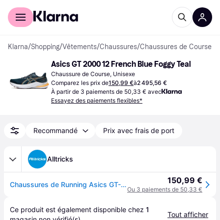
Acheter avec Klarna
Espace entreprises
Klarna
/
Shopping
/
Vêtements
/
Chaussures
/
Chaussures de Course
Asics GT 2000 12 French Blue Foggy Teal
Chaussure de Course, Unisexe
Comparez les prix de
150,99 €
à
2 495,56 €
À partir de 3 paiements de 50,33 € avec
Essayez des paiements flexibles*
Recommandé
Prix avec frais de port
Alltricks
150,99 €
Chaussures de Running Asics GT-2000 12 Bleu Orange Homme
Ou 3 paiements de 50,33 €
Ce produit est également disponible chez 
1
Tout afficher
magasin
 non vérifié(s).