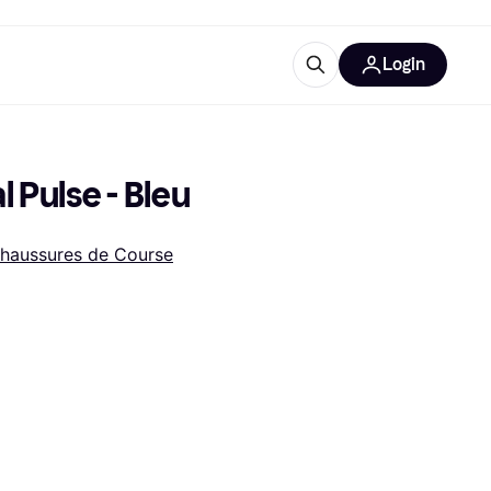
Login
Plus d'informations
de bureau
e
Qu'est-ce que Klarna?
 Pulse - Bleu
haussures de Course
catégories