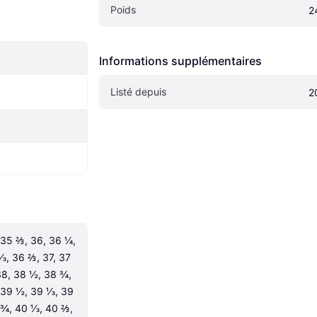
Poids
2
Informations supplémentaires
Listé depuis
2
35 ⅔, 36, 36 ¼, 
, 36 ⅔, 37, 37 
8, 38 ½, 38 ¾, 
39 ½, 39 ⅓, 39 
¾, 40 ⅓, 40 ⅔, 