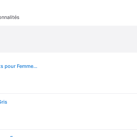
onnalités
Nike Vomero Plus Football Grey Aluminum Baskets pour Femmes Bleu Royal-Pulse Blanc HV8154-003 36
ris