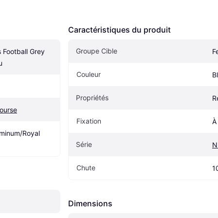
Caractéristiques du produit
Groupe Cible
Football Grey 
F
u
Couleur
B
Propriétés
R
ourse
Fixation
À
uminum/Royal 
Série
N
Chute
1
Dimensions