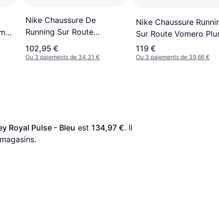
Nike Chaussure De
Nike Chaussure Runni
Running Sur Route
mme
Sur Route Vomero Plus
Vomero 18 - Noir
Black White
102,95 €
119 €
Ou 3 paiements de 34,31 €
Ou 3 paiements de 39,66 €
y Royal Pulse - Bleu
 est 
134,97 €
. Il 
 magasins.