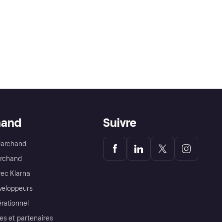
hand
Suivre
Marchand
archand
ec Klarna
éveloppeurs
érationnel
es et partenaires