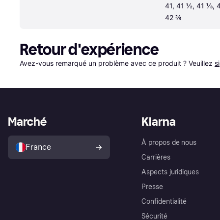
41, 41 ½, 41 ⅓, 4
42 ⅔
Retour d'expérience
Avez-vous remarqué un problème avec ce produit ? Veuillez 
s
Marché
Klarna
À propos de nous
France
Carrières
Aspects juridiques
Presse
Confidentialité
Sécurité