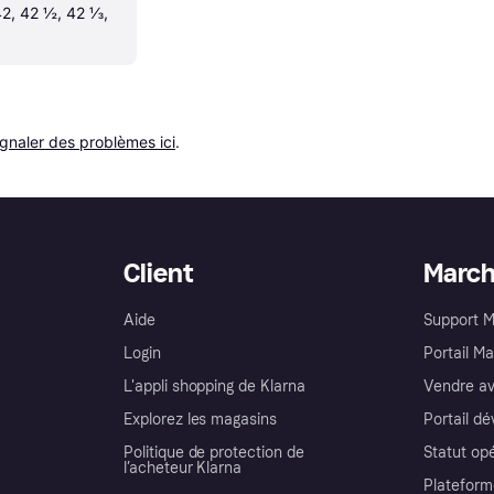
2, 42 ½, 42 ⅓, 
ignaler des problèmes ici
.
Client
Marc
Aide
Support 
Login
Portail M
L'appli shopping de Klarna
Vendre av
Explorez les magasins
Portail d
Politique de protection de
Statut op
l’acheteur Klarna
Plateform