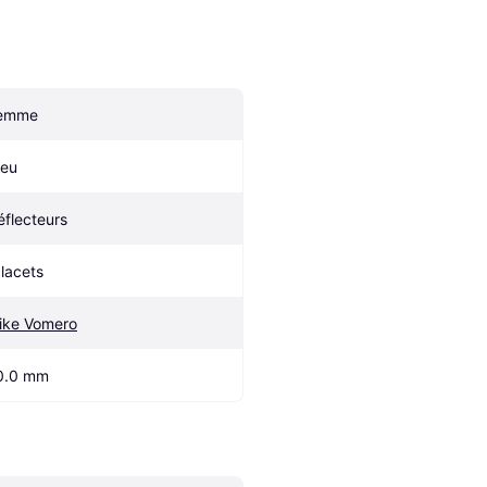
emme
leu
éflecteurs
 lacets
ike Vomero
0.0 mm