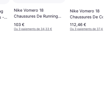
Nike Vomero 18
Nike Vomero 18
ng
Chaussures De Running
Chaussures De Cours
 -
Femme
Homme Sneakers - No
103 €
112,46 €
Ou 3 paiements de 34,33 €
Ou 3 paiements de 37,48 €