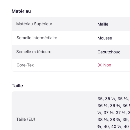
Matériau
Matériau Supérieur
Maille
Semelle intermédiaire
Mousse
Semelle extérieure
Caoutchouc
Gore-Tex
Non
Taille
35, 35 ½, 35 ⅓, 
36 ½, 36 ¾, 36 ⅓
½, 37 ⅓, 37 ⅔, 3
Taille (EU)
38 ⅓, 38 ⅔, 39, 
⅔, 40, 40 ½, 40 