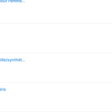
Nike Vomero Plus Football Grey Aluminum Baskets pour Femmes Bleu Royal-Pulse Blanc HV8154-003 36
Nike Zoom Femme - Baskets, Bleu - Pointure 41 - Maille/synthétique - Blue
ris