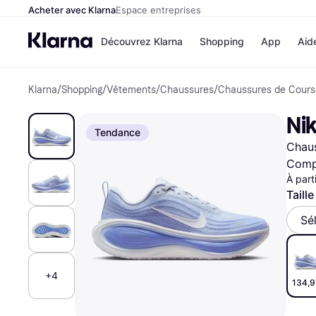
Acheter avec Klarna
Espace entreprises
Découvrez Klarna
Shopping
App
Aid
Klarna
/
Shopping
/
Vêtements
/
Chaussures
/
Chaussures de Cours
Options de paiement
Magasins
Toutes les options de 
Cdiscoun
Nik
Payer maintenant
Airbnb
Tendance
Paiement en 3 fois
Booking.
Chau
Paiement à 30 jours
Temu
Klarna sur Apple Pay
JD Sports
Compa
À part
Taille
Voir tous les
Sé
+4
134,9