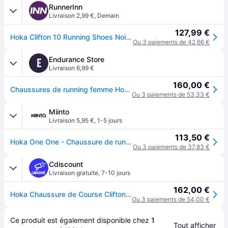
RunnerInn
Livraison 2,99 €
,
Demain
127,99 €
Hoka Clifton 10 Running Shoes Noir EU 38 Femme
Ou 3 paiements de 42,66 €
Endurance Store
E
Livraison 6,99 €
160,00 €
Chaussures de running femme Hoka Clifton 10 - Noir
Ou 3 paiements de 53,33 €
Miinto
Livraison 5,95 €
,
1-5 jours
113,50 €
Hoka One One - Chaussure de running Clifton 10 - Femme - Sport - Noir - Taille: 35 1/3 EU
Ou 3 paiements de 37,83 €
Cdiscount
Livraison gratuite
,
7-10 jours
162,00 €
Hoka Chaussure de Course Clifton 10 - 1162031-BRGL Noir
Ou 3 paiements de 54,00 €
Ce produit est également disponible chez 
1
Tout afficher