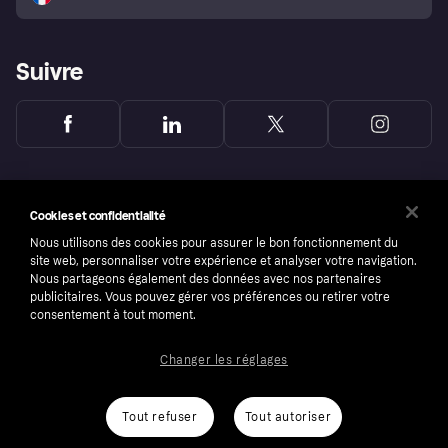
Suivre
Cookies et confidentialité
Nous utilisons des cookies pour assurer le bon fonctionnement du
site web, personnaliser votre expérience et analyser votre navigation.
Nous partageons également des données avec nos partenaires
publicitaires. Vous pouvez gérer vos préférences ou retirer votre
consentement à tout moment.
Changer les réglages
Copyright © 2005-2026 Klarna Bank AB (publ). Headquarters: Stockholm, Sweden. All
rights reserved. Klarna Bank AB (publ). Sveavägen 46, 111 34 Stockholm. Organization
number: 556737-0431
Tout refuser
Tout autoriser
Conditions
Cookies
Klarna.com