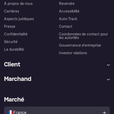
À propos de nous
Revendre
Carrières
Accessibilité
Aspects juridiques
Auto-Track
Presse
Contact
Confidentialité
Coordonnées de contact pour
les autorités
Sécurité
Gouvernance d’entreprise
La durabilité
Investor relations
Client
Aide
Réclamations
Marchand
Login
Protection contre la fraude
Support Marchand
Portail développeurs
L'appli shopping de Klarna
Paramètres de confidentialité
Portail Marchand
Statut opérationnel
Marché
Explorez les magasins
Votre droit de rétractation
Vendre avec Klarna
Plateformes et partenaires
Politique de protection de
l’acheteur Klarna
France