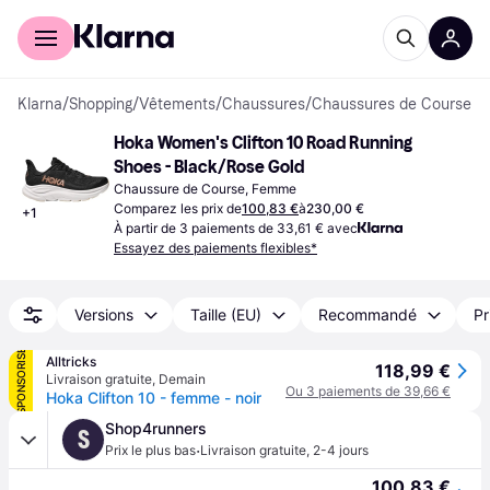
Acheter avec Klarna
Espace entreprises
Klarna
/
Shopping
/
Vêtements
/
Chaussures
/
Chaussures de Course
Hoka Women's Clifton 10 Road Running 
Shoes - Black/Rose Gold
Chaussure de Course, Femme
Comparez les prix de
100,83 €
à
230,00 €
+
1
À partir de 3 paiements de 33,61 € avec
Essayez des paiements flexibles*
Versions
Taille (EU)
Recommandé
Pr
SPONSORISÉ
Alltricks
118,99 €
Livraison gratuite
,
Demain
Ou 3 paiements de 39,66 €
Hoka Clifton 10 - femme - noir
Shop4runners
S
·
Prix le plus bas
Livraison gratuite
,
2-4 jours
100,83 €