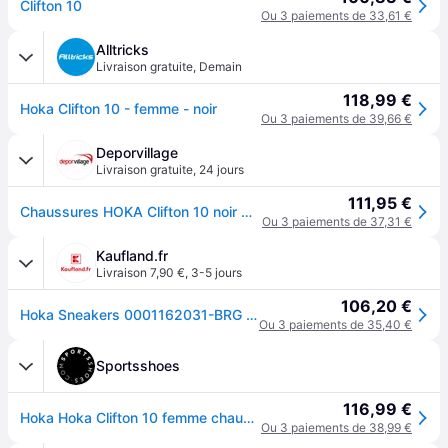
Clifton 10
Ou 3 paiements de 33,61 €
Alltricks
Livraison gratuite
,
Demain
118,99 €
Hoka Clifton 10 - femme - noir
Ou 3 paiements de 39,66 €
Deporvillage
Livraison gratuite
,
24 jours
111,95 €
Chaussures HOKA Clifton 10 noir marron femme - 36 - Black
Ou 3 paiements de 37,31 €
Kaufland.fr
Livraison 7,90 €
,
3-5 jours
106,20 €
Hoka Sneakers 0001162031-BRG in Black color size 36 2/3
Ou 3 paiements de 35,40 €
Sportsshoes
116,99 €
Hoka Hoka Clifton 10 femme chaussures de running - SS26
Ou 3 paiements de 38,99 €