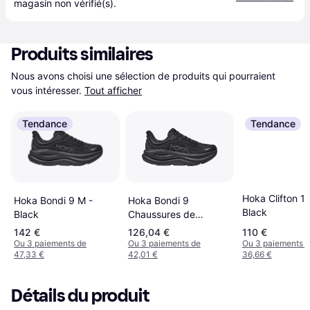
magasin
 non vérifié(s).
Produits similaires
Nous avons choisi une sélection de produits qui pourraient 
vous intéresser.
Tout afficher
Tendance
Tendance
Hoka Clifton 1
Hoka Bondi 9 M -
Hoka Bondi 9
Black
Black
Chaussures de
running route Femme -
142 €
126,04 €
110 €
Noir
Ou 3 paiements de
Ou 3 paiements de
Ou 3 paiements 
47,33 €
42,01 €
36,66 €
Détails du produit