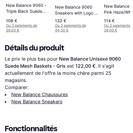
New Balance 9060 -
New Balance 9
New Balance 9060
Triple Black Suede
Pink Haze/Whi
Sneakers with Logo -
U9060BPM
Marron
108 €
132 €
114 €
Ou 3 paiements de
Ou 3 paiements de
Ou 3 paiements 
36,00 €
44,00 €
38,00 €
Détails du produit
Le prix le plus bas pour 
New Balance Unisexe 9060 
Suede Mesh Baskets - Gris
 est 
122,00 €
. Il s'agit 
actuellement de l'offre la moins chère parmi 
25
magasins.
Comparer:
New Balance Chaussures
New Balance Sneakers
Fonctionnalités