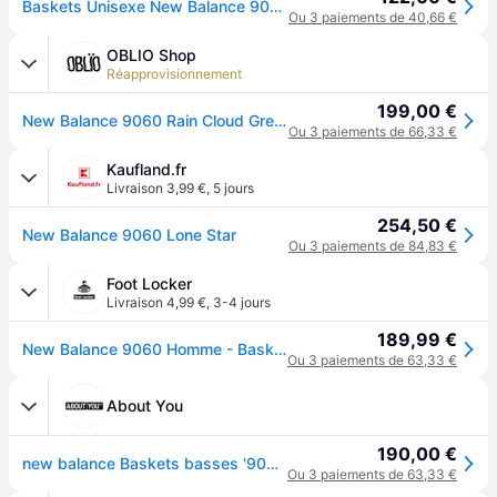
Baskets Unisexe New Balance 9060 Raincloud Gris Nuage de Pluie Castlerock U9060GRY 41.5
Ou 3 paiements de 40,66 €
OBLIO Shop
Réapprovisionnement
199,00 €
New Balance 9060 Rain Cloud Grey - 44.5
Ou 3 paiements de 66,33 €
Kaufland.fr
Livraison 3,99 €
,
5 jours
254,50 €
New Balance 9060 Lone Star
Ou 3 paiements de 84,83 €
Foot Locker
Livraison 4,99 €
,
3-4 jours
189,99 €
New Balance 9060 Homme - Baskets, Gris - Pointure 43 - Cuir - Grey
Ou 3 paiements de 63,33 €
About You
190,00 €
new balance Baskets basses '9060' mastic / gris
Ou 3 paiements de 63,33 €