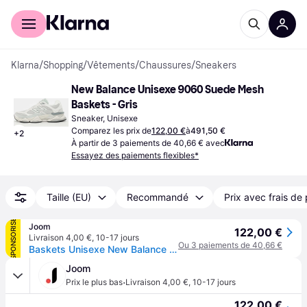
Acheter avec Klarna
Espace entreprises
Klarna
/
Shopping
/
Vêtements
/
Chaussures
/
Sneakers
New Balance Unisexe 9060 Suede Mesh 
Baskets - Gris
Sneaker, Unisexe
Comparez les prix de
122,00 €
à
491,50 €
+
2
À partir de 3 paiements de 40,66 € avec
Essayez des paiements flexibles*
Taille (EU)
Recommandé
Prix avec frais de 
SPONSORISÉ
Joom
122,00 €
Livraison 4,00 €
,
10-17 jours
Ou 3 paiements de 40,66 €
Baskets Unisexe New Balance 9060 Raincloud Gris Nuage de Pluie Castlerock U9060GRY 41.5
Joom
·
Prix le plus bas
Livraison 4,00 €
,
10-17 jours
122,00 €