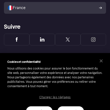
Vendre avec Klarna
Plateformes et partenaires
Politique de protection de
l’acheteur Klarna
France
Suivre
Cookies et confidentialité
Nous utilisons des cookies pour assurer le bon fonctionnement du
site web, personnaliser votre expérience et analyser votre navigation.
Nous partageons également des données avec nos partenaires
publicitaires. Vous pouvez gérer vos préférences ou retirer votre
consentement à tout moment.
Changer les réglages
Copyright © 2005-2026 Klarna Bank AB (publ). Headquarters: Stockholm, Sweden. All
rights reserved. Klarna Bank AB (publ). Sveavägen 46, 111 34 Stockholm. Organization
number: 556737-0431