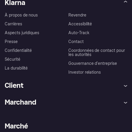
Klarna
À propos de nous
Revendre
Carrières
Accessibilité
Aspects juridiques
Auto-Track
Presse
Contact
Confidentialité
Coordonnées de contact pour
les autorités
Sécurité
Gouvernance d’entreprise
La durabilité
Investor relations
Client
Aide
Réclamations
Marchand
Login
Protection contre la fraude
Support Marchand
Portail développeurs
L'appli shopping de Klarna
Paramètres de confidentialité
Portail Marchand
Statut opérationnel
Marché
Explorez les magasins
Votre droit de rétractation