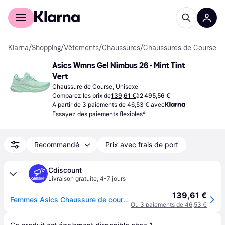
Acheter avec Klarna
Espace entreprises
Klarna
/
Shopping
/
Vêtements
/
Chaussures
/
Chaussures de Course
Asics Wmns Gel Nimbus 26 - Mint Tint 
Vert
Chaussure de Course, Unisexe
Comparez les prix de
139,61 €
à
2 495,56 €
À partir de 3 paiements de 46,53 € avec
Essayez des paiements flexibles*
Recommandé
Prix avec frais de port
Cdiscount
Livraison gratuite
,
4-7 jours
139,61 €
Femmes Asics Chaussure de course Gel Nimbus Textile Lacets Plat - 300 Menthe - Vert
Ou 3 paiements de 46,53 €