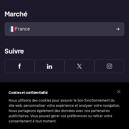
Support Marchand
Portail développeurs
L'appli shopping de Klarna
Paramètres de confidentialité
Portail Marchand
Statut opérationnel
Marché
Explorez les magasins
Votre droit de rétractation
Vendre avec Klarna
Plateformes et partenaires
Politique de protection de
l’acheteur Klarna
France
Suivre
Cookies et confidentialité
Nous utilisons des cookies pour assurer le bon fonctionnement du
site web, personnaliser votre expérience et analyser votre navigation.
Nous partageons également des données avec nos partenaires
publicitaires. Vous pouvez gérer vos préférences ou retirer votre
consentement à tout moment.