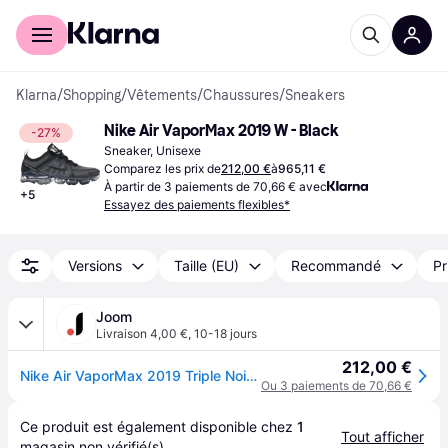
Acheter avec Klarna
Espace entreprises
Klarna
/
Shopping
/
Vêtements
/
Chaussures
/
Sneakers
Nike Air VaporMax 2019 W - Black
-27%
Sneaker, Unisexe
Comparez les prix de
212,00 €
à
965,11 €
À partir de 3 paiements de 70,66 € avec
+
5
Essayez des paiements flexibles*
Versions
Taille (EU)
Recommandé
Pr
Joom
Livraison 4,00 €
,
10-18 jours
212,00 €
Nike Air VaporMax 2019 Triple Noir Femme AR6632-002 38
Ou 3 paiements de 70,66 €
Ce produit est également disponible chez 
1
Tout afficher
magasin
 non vérifié(s).