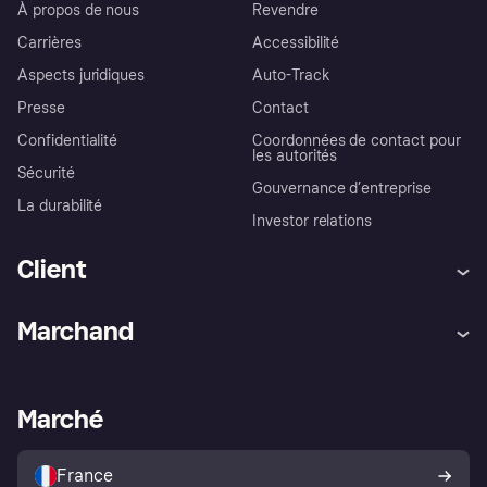
À propos de nous
Revendre
Carrières
Accessibilité
Aspects juridiques
Auto-Track
Presse
Contact
Confidentialité
Coordonnées de contact pour
les autorités
Sécurité
Gouvernance d’entreprise
La durabilité
Investor relations
Client
Aide
Réclamations
Marchand
Login
Protection contre la fraude
Support Marchand
Portail développeurs
L'appli shopping de Klarna
Paramètres de confidentialité
Portail Marchand
Statut opérationnel
Marché
Explorez les magasins
Votre droit de rétractation
Vendre avec Klarna
Plateformes et partenaires
Politique de protection de
l’acheteur Klarna
France