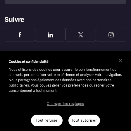
Suivre
Cookies et confidentialité
Nous utilisons des cookies pour assurer le bon fonctionnement du
site web, personnaliser votre expérience et analyser votre navigation.
Nous partageons également des données avec nos partenaires
publicitaires. Vous pouvez gérer vos préférences ou retirer votre
consentement à tout moment.
Changer les réglages
Copyright © 2005-2026 Klarna Bank AB (publ). Headquarters: Stockholm, Sweden. All
rights reserved. Klarna Bank AB (publ). Sveavägen 46, 111 34 Stockholm. Organization
number: 556737-0431
Tout refuser
Tout autoriser
Conditions
Cookies
Klarna.com