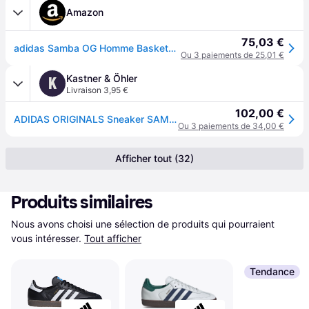
Amazon
75,03 €
adidas Samba OG Homme Baskets, Blanc Ftwbla Negbás Gracla 000, 38 2/3 EU
Ou 3 paiements de 25,01 €
Kastner & Öhler
K
Livraison 3,95 €
102,00 €
ADIDAS ORIGINALS Sneaker SAMBA OG blanc | 36
Ou 3 paiements de 34,00 €
Afficher tout (32)
Produits similaires
Nous avons choisi une sélection de produits qui pourraient 
vous intéresser.
Tout afficher
Tendance