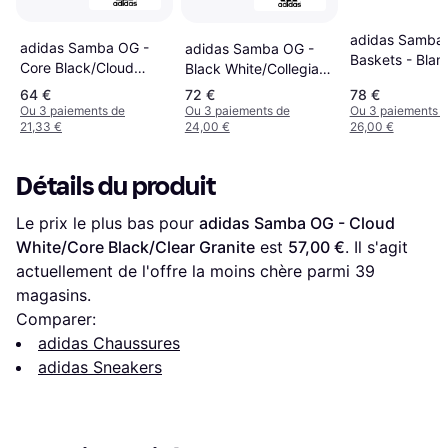
adidas Samba
adidas Samba OG -
adidas Samba OG -
Baskets - Blan
Core Black/Cloud
Black White/Collegiate
White/Gum5
Green/Active Green
64 €
72 €
78 €
Ou 3 paiements de
Ou 3 paiements de
Ou 3 paiements 
21,33 €
24,00 €
26,00 €
Détails du produit
Le prix le plus bas pour 
adidas Samba OG - Cloud 
White/Core Black/Clear Granite
 est 
57,00 €
. Il s'agit 
actuellement de l'offre la moins chère parmi 
39
magasins.
Comparer:
adidas Chaussures
adidas Sneakers