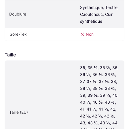
Synthétique, Textile, 
Doublure
Caoutchouc, Cuir 
synthétique
Gore-Tex
Non
Taille
35, 35 ½, 35 ⅔, 36, 
36 ½, 36 ⅓, 36 ⅔, 
37, 37 ½, 37 ⅓, 38, 
38 ½, 38 ⅓, 38 ⅔, 
39, 39 ½, 39 ⅓, 40, 
40 ½, 40 ⅓, 40 ⅔, 
41, 41 ½, 41 ⅓, 42, 
Taille (EU)
42 ½, 42 ⅓, 42 ⅔, 
43, 43 ½, 43 ⅓, 44, 