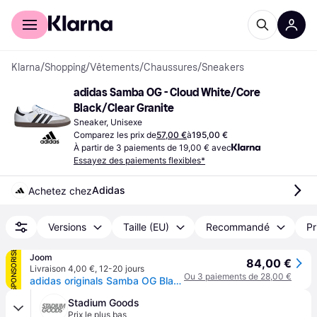
Acheter avec Klarna
Espace entreprises
Klarna
/
Shopping
/
Vêtements
/
Chaussures
/
Sneakers
adidas Samba OG - Cloud White/Core 
Black/Clear Granite
Sneaker, Unisexe
Comparez les prix de
57,00 €
à
195,00 €
À partir de 3 paiements de 19,00 € avec
Essayez des paiements flexibles*
Adidas
Achetez chez
Versions
Taille (EU)
Recommandé
Pr
SPONSORISÉ
Joom
84,00 €
Livraison 4,00 €
,
12-20 jours
Ou 3 paiements de 28,00 €
adidas originals Samba OG Blanc Nuage Noir Core Sneakers B75806 40⅔
Stadium Goods
Prix le plus bas