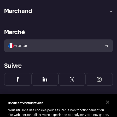
Aide
Réclamations
Marchand
Login
Protection contre la fraude
Support Marchand
Portail développeurs
L'appli shopping de Klarna
Paramètres de confidentialité
Portail Marchand
Statut opérationnel
Marché
Explorez les magasins
Votre droit de rétractation
Vendre avec Klarna
Plateformes et partenaires
Politique de protection de
l’acheteur Klarna
France
Suivre
Cookies et confidentialité
Nous utilisons des cookies pour assurer le bon fonctionnement du
site web, personnaliser votre expérience et analyser votre navigation.