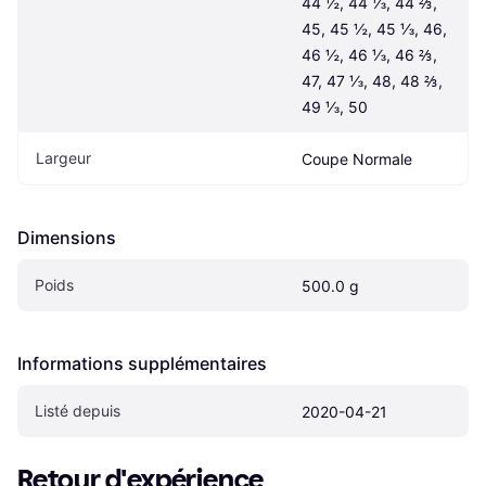
44 ½, 44 ⅓, 44 ⅔, 
45, 45 ½, 45 ⅓, 46, 
46 ½, 46 ⅓, 46 ⅔, 
47, 47 ⅓, 48, 48 ⅔, 
49 ⅓, 50
Largeur
Coupe Normale
Dimensions
Poids
500.0 g
Informations supplémentaires
Listé depuis
2020-04-21
Retour d'expérience