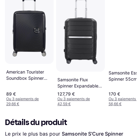
American Tourister
Samsonite Ess
Soundbox Spinner
Spinner 55cm 
Samsonite Flux
Expandable 55cm -
Graphite
Spinner Expandable
Black
55cm - Black
89 €
127,79 €
170 €
Ou 3 paiements de
Ou 3 paiements de
Ou 3 paiements 
29,66 €
42,59 €
56,66 €
Détails du produit
Le prix le plus bas pour 
Samsonite S'Cure Spinner 