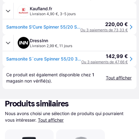
Kaufland.fr
Livraison 4,90 €
,
3-5 jours
220,00 €
Samsonite S'Cure Spinner 55/20 Série : 10U, Samsonite Couleur:black
Ou 3 paiements de 73,33 €
DressInn
Livraison 2,99 €
,
11 jours
142,99 €
Samsonite S´cure Spinner 55/20 34l Trolley Bag Noir
Ou 3 paiements de 47,66 €
Ce produit est également disponible chez 
1
Tout afficher
magasin
 non vérifié(s).
Produits similaires
Nous avons choisi une sélection de produits qui pourraient 
vous intéresser.
Tout afficher