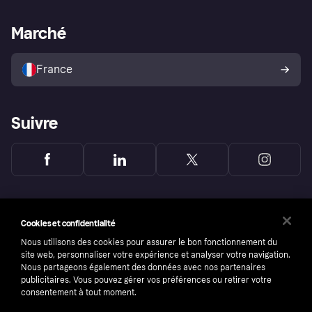
Support Marchand
Portail développeurs
L'appli shopping de Klarna
Paramètres de confidentialité
Portail Marchand
Statut opérationnel
Marché
Explorez les magasins
Votre droit de rétractation
Vendre avec Klarna
Plateformes et partenaires
Politique de protection de
l’acheteur Klarna
France
Suivre
Cookies et confidentialité
Nous utilisons des cookies pour assurer le bon fonctionnement du
site web, personnaliser votre expérience et analyser votre navigation.
Nous partageons également des données avec nos partenaires
publicitaires. Vous pouvez gérer vos préférences ou retirer votre
consentement à tout moment.