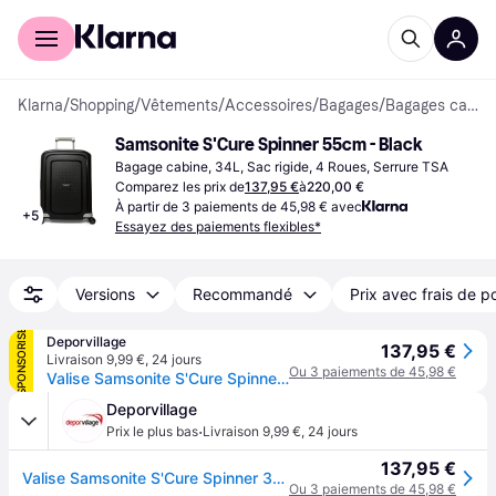
Acheter avec Klarna
Espace entreprises
Klarna
/
Shopping
/
Vêtements
/
Accessoires
/
Bagages
/
Bagages cabine
Samsonite S'Cure Spinner 55cm - Black
Bagage cabine, 34L, Sac rigide, 4 Roues, Serrure TSA
Comparez les prix de
137,95 €
à
220,00 €
À partir de 3 paiements de 45,98 € avec
+
5
Essayez des paiements flexibles*
Versions
Recommandé
Prix avec frais de p
SPONSORISÉ
Deporvillage
137,95 €
Livraison 9,99 €
,
24 jours
Ou 3 paiements de 45,98 €
Valise Samsonite S'Cure Spinner 34L noire. - Black
Deporvillage
·
Prix le plus bas
Livraison 9,99 €
,
24 jours
137,95 €
Valise Samsonite S'Cure Spinner 34L noire. - Black
Ou 3 paiements de 45,98 €