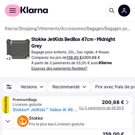
Acheter avec Klarna
Espace entreprises
Klarna
/
Shopping
/
Vêtements
/
Accessoires
/
Bagages
/
Bagages pour enfants
Stokke JetKids BedBox 47cm - Midnight 
Grey
Bagage pour enfants, 20L, Sac rigide, 4 Roues
Comparez les prix de
159,00 €
à
200,68 €
+
3
À partir de 3 paiements de 53,00 € avec
Essayez des paiements flexibles*
Versions
Recommandé
Prix avec frais de p
SPONSORISÉ
PremiumBags
200,68 €
Livraison gratuite
Ou 3 paiements de 66,89 €
Stokke® JetKids™ Valise-lit 46 cm (midnight grey)
Stokke
·
Prix le plus bas
Livraison gratuite
159,00 €