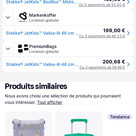
Stokke® JetKids™ BedBox™ Midnight Grey
Ou 3 paiements de 53,00 €
Markenkoffer
Livraison gratuite
199,00 €
Stokke® JetKids™ Valise-lit 46 cm (midnight grey)
Ou 3 paiements de 66,33 €
PremiumBags
Livraison gratuite
200,68 €
Stokke® JetKids™ Valise-lit 46 cm (midnight grey)
Ou 3 paiements de 66,89 €
Produits similaires
Nous avons choisi une sélection de produits qui pourraient 
vous intéresser.
Tout afficher
Tendance