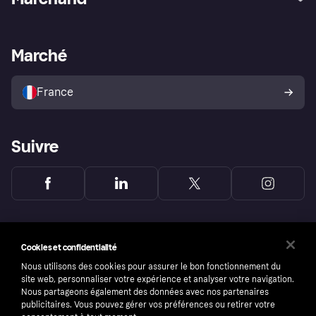
Login
Protection contre la fraude
Support Marchand
Portail développeurs
L'appli shopping de Klarna
Paramètres de confidentialité
Portail Marchand
Statut opérationnel
Marché
Explorez les magasins
Votre droit de rétractation
Vendre avec Klarna
Plateformes et partenaires
Politique de protection de
l’acheteur Klarna
France
Suivre
Cookies et confidentialité
Nous utilisons des cookies pour assurer le bon fonctionnement du
site web, personnaliser votre expérience et analyser votre navigation.
Nous partageons également des données avec nos partenaires
publicitaires. Vous pouvez gérer vos préférences ou retirer votre