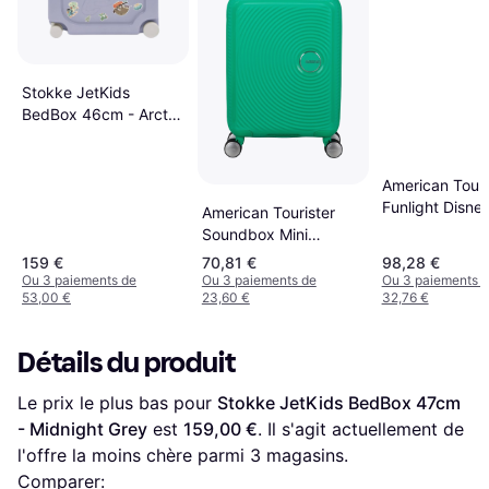
Stokke JetKids
BedBox 46cm - Arctic
Blue
American Touri
Funlight Disne
American Tourister
Spinner 55cm 
Soundbox Mini
Mickey Lenticu
Spinner 47cm - Bright
159 €
70,81 €
98,28 €
Green
Ou 3 paiements de
Ou 3 paiements de
Ou 3 paiements 
53,00 €
23,60 €
32,76 €
Détails du produit
Le prix le plus bas pour 
Stokke JetKids BedBox 47cm 
- Midnight Grey
 est 
159,00 €
. Il s'agit actuellement de 
l'offre la moins chère parmi 
3
 magasins.
Comparer: