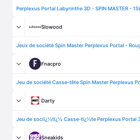
Slowood
Jeux de société Spin Master Perplexus Portal - Rou
F
Fnacpro
Darty
Sneakids