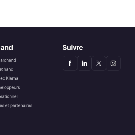
hand
Suivre
Marchand
archand
ec Klarna
éveloppeurs
érationnel
es et partenaires