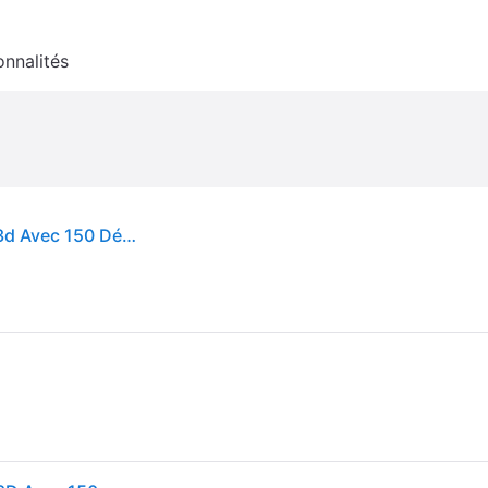
onnalités
Games - Perplexus Portal - Labyrinthe Parcours 3d Avec 150 Défis, 50 Portails, 3 Boutons - Jeu D'action Et Réflexe - Casse Tete Enfant - Vertus Pédagogiques - Jeu Enfant 8 Ans Et +