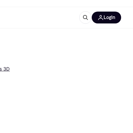
Login
Plus d'informations
de bureau
e
Qu'est-ce que Klarna?
s 3D
catégories