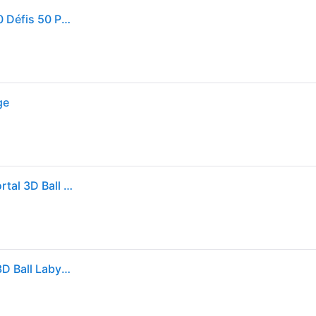
Perplexus Portal Labyrinthe 3D - SPIN MASTER - 150 Défis 50 Portails et 3 Boutons
ge
Jeu de société Casse-tête Spin Master Perplexus Portal 3D Ball Labyrinthe
Jeu de sociï¿½tï¿½ Casse-tï¿½te Perplexus Portal 3D Ball Labyrinthe