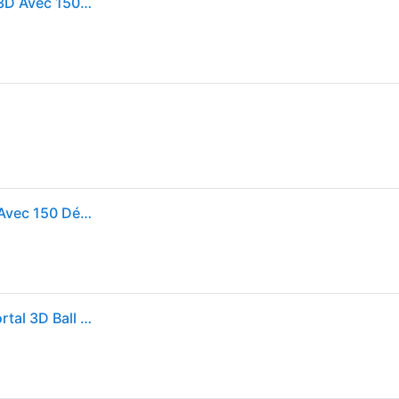
Perplexus - Perplexus Portal - Labyrinthe Parcours 3D Avec 150 Défis, 50 Portails Et 3 Boutons Extérieurs - Jeu d'Action et Réflexe - Casse tete enfant - Vertus Pédagogiques - Jeu Enfant 8 Ans et +
Games - Perplexus Portal - Labyrinthe Parcours 3d Avec 150 Défis, 50 Portails, 3 Boutons - Jeu D'action Et Réflexe - Casse Tete Enfant - Vertus Pédagogiques - Jeu Enfant 8 Ans Et +
Jeu de société Casse-tête Spin Master Perplexus Portal 3D Ball Labyrinthe