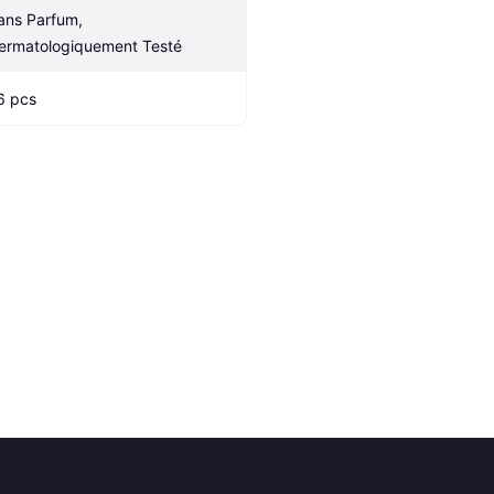
ans Parfum, 
ermatologiquement Testé
6 pcs