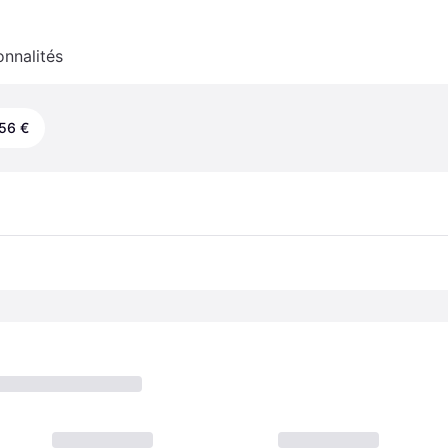
onnalités
56 €