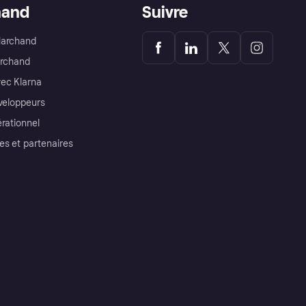
hand
Suivre
Marchand
archand
ec Klarna
éveloppeurs
érationnel
es et partenaires