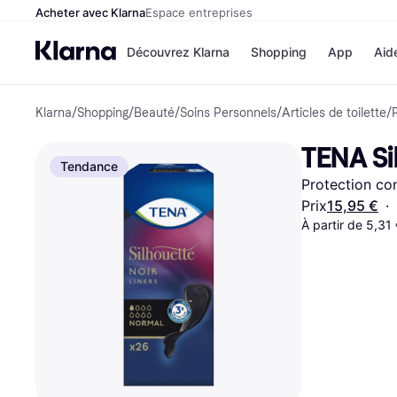
Acheter avec Klarna
Espace entreprises
Découvrez Klarna
Shopping
App
Aid
Klarna
/
Shopping
/
Beauté
/
Soins Personnels
/
Articles de toilette
/
Options de paiem
Magasins
Toutes les options d
Cdiscoun
TENA Si
paiement
Airbnb
Tendance
Payer maintenant
Booking.
Protection co
Paiement en 3 fois
Temu
Paiement à 30 jours
JD Sport
Prix
15,95 €
·
Klarna sur Apple Pa
À partir de 5,31
Voir tous les