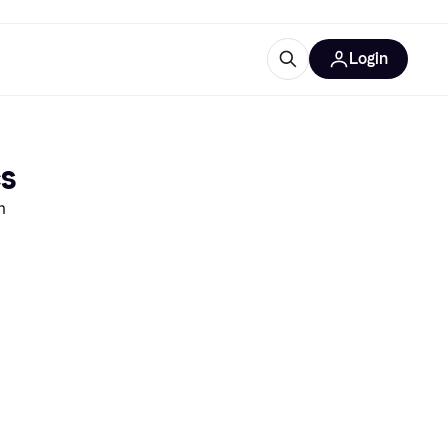
Login
lus d'informations
de bureau
u'est-ce que Klarna?
cs
m
catégories