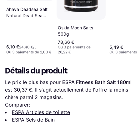
500g
Ahava Deadsea Salt
Natural Dead Sea
Bath Salt 250ml 250g
Oskia Moon Salts
500g
78,66 €
6,10 €
5,49 €
24,40 €/L
Ou 3 paiements de
Ou 3 paiements de 2,03 €
26,22 €
Ou 3 paiements d
Détails du produit
Le prix le plus bas pour 
ESPA Fitness Bath Salt 180ml
est 
30,37 €
. Il s'agit actuellement de l'offre la moins 
chère parmi 
2
 magasins.
Comparer:
ESPA Articles de toilette
ESPA Sels de Bain