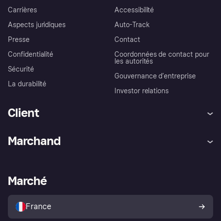
Carrières
Accessibilité
Aspects juridiques
Auto-Track
Presse
Contact
Confidentialité
Coordonnées de contact pour
les autorités
Sécurité
Gouvernance d’entreprise
La durabilité
Investor relations
Client
Aide
Réclamations
Marchand
Login
Protection contre la fraude
Support Marchand
Portail développeurs
L'appli shopping de Klarna
Paramètres de confidentialité
Portail Marchand
Statut opérationnel
Marché
Explorez les magasins
Votre droit de rétractation
Vendre avec Klarna
Plateformes et partenaires
Politique de protection de
l’acheteur Klarna
France