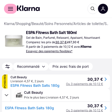
Acheter avec Klarna
Espace entreprises
Klarna
/
Shopping
/
Beauté
/
Soins Personnels
/
Articles de toilette
/
Sels de Bain
ESPA Fitness Bath Salt 180ml
Sel de Bain, Parfumé, Relaxant, Apaisant, Nourrissant
Comparez les prix de
30,37 €
à
97,30 €
À partir de 3 paiements de 10,12 € avec
Essayez des paiements flexibles*
Recommandé
Prix avec frais de port
SPONSORISÉ
Cult Beauty
30,37 €
Livraison 4,57 €
,
2 jours
Ou 3 paiements de 10,12 €
ESPA Fitness Bath Salts 180g
Cult Beauty
·
Prix le plus bas
Livraison 4,57 €
,
2 jours
30,37 €
ESPA Fitness Bath Salts 180g
Ou 3 paiements de 10,12 €