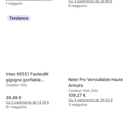
Ou 3 paiements de 29,99 €
Étagères, Portes
1 magasin
6 magasins
Tendance
Intex 66551 Fauteuillit
Keter Pro Verrouillable Haute
gigogne gonflable
Couleur: Gris
Armoire
117x224x66cm
Couleur: Noir, Gris
109,27 €
39,49 €
Ou 3 paiements de 36,42 €
Ou 3 paiements de 13,16 €
3 magasins
9+ magasins