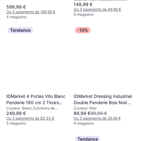
149,99 €
Stockage: Étagères, Tiroirs
Armoire
599,99 €
Coulissants
Ou 3 paiements de 49,99 €
Ou 3 paiements de 199,99 €
6 magasins
4 magasins
Tendance
-10%
IDMarket 4 Portes Vito Blanc
IDMarket Dressing Industriel
Penderie 160 cm 2 Tiroirs
Double Penderie Bois Noir
Couleur: Blanc,Solutions de
Couleur: Noir
Étagères Armoire
Armoire
249,99 €
89,99 €
99,99 €
Stockage: Portes
Ou 3 paiements de 83,33 €
Ou 3 paiements de 29,99 €
5 magasins
4 magasins
Tendance