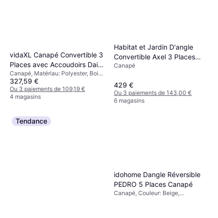
Habitat et Jardin D'angle
vidaXL Canapé Convertible 3
Convertible Axel 3 Places
Places avec Accoudoirs Daim
Canapé
Canapé
Canapé, Matériau: Polyester, Bois,
Synthétique Marron Canapé
327,59 €
Tissu, Couleur: Marron, 3 Places,
3 Places
429 €
Nombre de Places: 3 Places
Ou 3 paiements de 109,19 €
Ou 3 paiements de 143,00 €
4 magasins
6 magasins
Tendance
idohome Dangle Réversible
PEDRO 5 Places Canapé
Canapé, Couleur: Beige,
Caractéristiques: Gauche