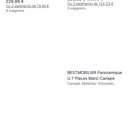
229,99 €
Étagères, Portes
Ou 3 paiements de 133,33 €
Ou 3 paiements de 76,66 €
5 magasins
4 magasins
BESTMOBILIER Panoramique
U 7 Places Blanc Canapé
Canapé, Matériau: Polyester,
Couleur: Beige