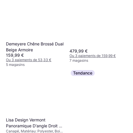
Stockage: Portes Coulissantes,
Étagères, Portes
Demeyere Chêne Brossé Dual
Beige Armoire
479,99 €
159,99 €
Ou 3 paiements de 159,99 €
Ou 3 paiements de 53,33 €
7 magasins
5 magasins
Tendance
Lisa Design Vermont
Panoramique D'angle Droit 7
Canapé, Matériau: Polyester, Bois,
Places XXL Canapé