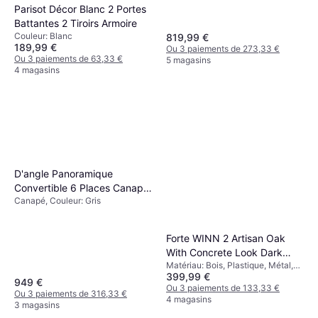
Parisot Décor Blanc 2 Portes
Battantes 2 Tiroirs Armoire
Couleur: Blanc
819,99 €
189,99 €
Ou 3 paiements de 273,33 €
Ou 3 paiements de 63,33 €
5 magasins
4 magasins
D'angle Panoramique
Convertible 6 Places Canapé
Canapé, Couleur: Gris
350cm
Forte WINN 2 ‎Artisan Oak
With Concrete Look Dark
Matériau: Bois, Plastique, Métal,
Grey Armoire 200.1x200.5cm
399,99 €
Couleur: Naturel, Gris,Solutions de
949 €
Stockage: Portes Coulissantes,
Ou 3 paiements de 133,33 €
Ou 3 paiements de 316,33 €
Étagères, Tiroirs Coulissants
4 magasins
3 magasins