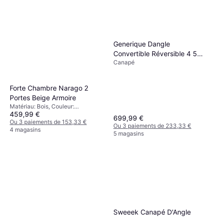
Generique Dangle
Convertible Réversible 4 5
Canapé
Places Canapé
Forte Chambre Narago 2
Portes Beige Armoire
Matériau: Bois, Couleur:
459,99 €
Beige,Solutions de Stockage:
699,99 €
Étagères
Ou 3 paiements de 153,33 €
Ou 3 paiements de 233,33 €
4 magasins
5 magasins
Sweeek Canapé D'Angle