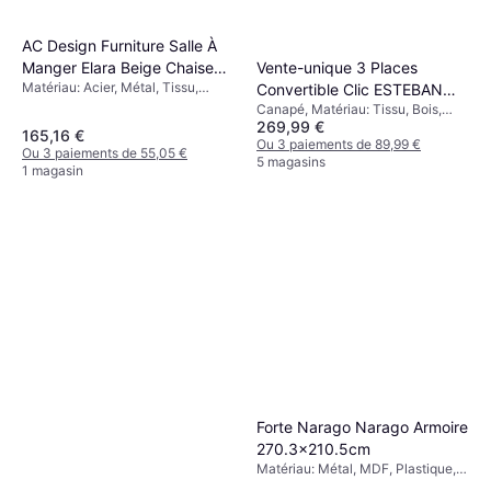
AC Design Furniture Salle À
Vente-unique 3 Places
Manger Elara Beige Chaise
Matériau: Acier, Métal, Tissu,
Convertible Clic ESTEBAN
de Cuisine
Polyester, Rotin, Couleur: Beige
Canapé, Matériau: Tissu, Bois,
Canapé
269,99 €
Polyester, Couleur: Gris
165,16 €
Ou 3 paiements de 89,99 €
Ou 3 paiements de 55,05 €
5 magasins
1 magasin
Forte Narago Narago Armoire
270.3x210.5cm
Matériau: Métal, MDF, Plastique,
Couleur: Blanc,Solutions de