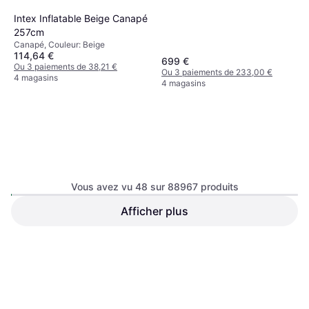
Intex Inflatable Beige Canapé
257cm
Canapé, Couleur: Beige
114,64 €
699 €
Ou 3 paiements de 38,21 €
Ou 3 paiements de 233,00 €
4 magasins
4 magasins
Vous avez vu 48 sur 88967 produits
Habitat et Jardin D'angle
Afficher plus
Convertible Velours Côtelé
tectake Rembourré En Tissu
Canapé, Couleur: Beige
Alain 3 Places Beige Canapé
Bouclé Avec Espace Beige
62,90 €
Banc de Rangement
499 €
Ou 3 paiements de 20,96 €
Ou 3 paiements de 166,33 €
6 magasins
5 magasins
1
2
3
...
783
...
1563