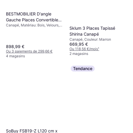
BESTMOBILIER D'angle
Gauche Places Convertible
Canapé, Matériau: Bois, Velours,
Avec Têtières Et Coffre En
Sklum 3 Places Tapissé
Couleur: Gris, Caractéristiques:
Velours Côtelé Gris Canapé 5
Shirina Canapé
Gauche, 5 Places, Nombre de
Places
Canapé, Couleur: Marron
Places: 5 Places
669,95 €
898,99 €
Ou 118,56 €/mois
¹
Ou 3 paiements de 299,66 €
2 magasins
4 magasins
Tendance
SoBuy FSB19-Z L120 cm x