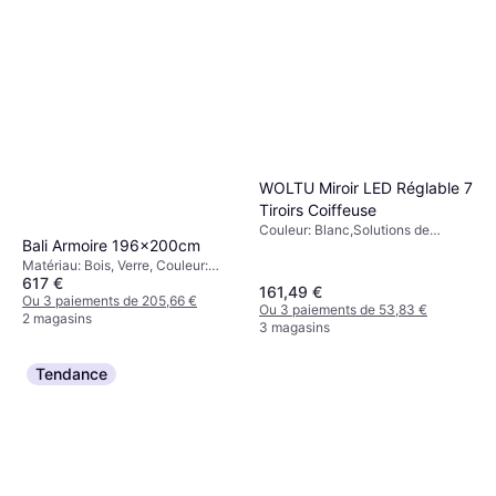
WOLTU Miroir LED Réglable 7
Tiroirs Coiffeuse
Couleur: Blanc,Solutions de
Bali Armoire 196x200cm
Stockage: Tiroirs Coulissants
Matériau: Bois, Verre, Couleur:
617 €
Blanc,Solutions de Stockage:
161,49 €
Tiroirs Coulissants, Étagères,
Ou 3 paiements de 205,66 €
Ou 3 paiements de 53,83 €
Portes
2 magasins
3 magasins
Tendance