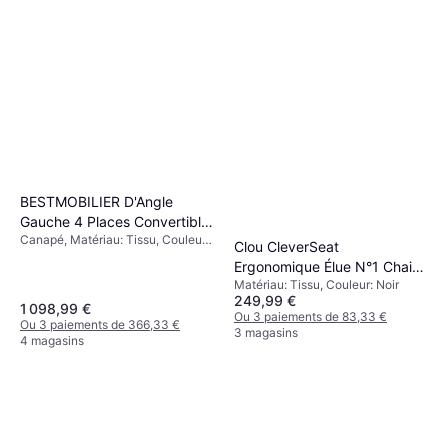
BESTMOBILIER D'Angle
Gauche 4 Places Convertible
Canapé, Matériau: Tissu, Couleur:
Canapé
Clou CleverSeat
Gris, Caractéristiques: Gauche
Ergonomique Élue N°1 Chaise
Matériau: Tissu, Couleur: Noir
de bureau
249,99 €
1 098,99 €
Ou 3 paiements de 83,33 €
Ou 3 paiements de 366,33 €
3 magasins
4 magasins