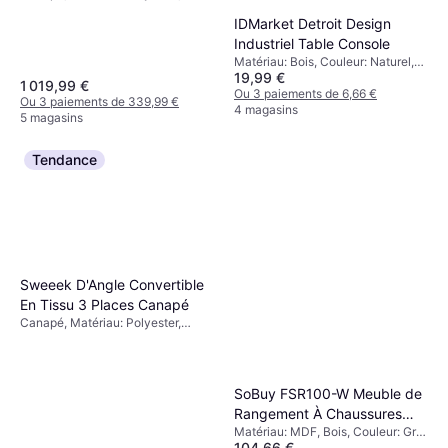
Tissu, Couleur: Gris
IDMarket Detroit Design
Industriel Table Console
Matériau: Bois, Couleur: Naturel,
19,99 €
Marron
1 019,99 €
Ou 3 paiements de 6,66 €
Ou 3 paiements de 339,99 €
4 magasins
5 magasins
Tendance
Sweeek D'Angle Convertible
En Tissu 3 Places Canapé
Canapé, Matériau: Polyester,
Couleur: Gris
SoBuy FSR100-W Meuble de
Rangement À Chaussures
Matériau: MDF, Bois, Couleur: Gris,
Range-chaussures
104,66 €
Blanc, Noir