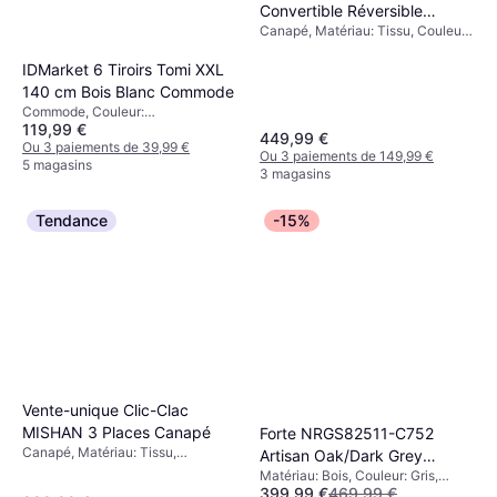
Convertible Réversible
Canapé, Matériau: Tissu, Couleur:
Velours Côtelé Crème
Beige
Canapé
IDMarket 6 Tiroirs Tomi XXL
140 cm Bois Blanc Commode
Commode, Couleur:
119,99 €
Blanc,Solutions de Stockage:
449,99 €
Tiroirs Coulissants
Ou 3 paiements de 39,99 €
Ou 3 paiements de 149,99 €
5 magasins
3 magasins
Tendance
-15%
Vente-unique Clic-Clac
MISHAN 3 Places Canapé
Forte ‎NRGS82511-C752
Canapé, Matériau: Tissu,
Artisan Oak/Dark Grey
Polyester, Couleur: Bleu
Matériau: Bois, Couleur: Gris,
Armoire 270.3x210.5cm
399,99 €
469,99 €
Marron,Solutions de Stockage: