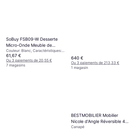
SoBuy FSB09-W Desserte
Micro-Onde Meuble de
Couleur: Blanc, Caractéristiques:
Rangement Cuisine Table à
61,67 €
Roulettes,Solutions de Stockage:
roulettes
640 €
Étagères
Ou 3 paiements de 20,55 €
Ou 3 paiements de 213,33 €
7 magasins
1 magasin
BESTMOBILIER Mobilier
Nicole d'Angle Réversible 4
Canapé
Places Canapé