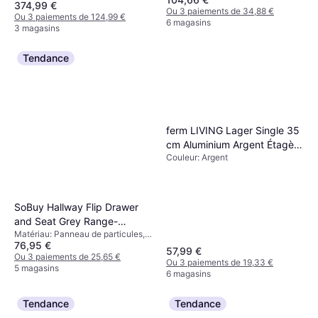
374,99 €
Ou 3 paiements de 34,88 €
Ou 3 paiements de 124,99 €
6 magasins
3 magasins
Tendance
ferm LIVING Lager Single 35
cm Aluminium Argent Étagère
Couleur: Argent
Murale 76.2cm
SoBuy Hallway Flip Drawer
and Seat Grey Range-
Matériau: Panneau de particules,
chaussures 104x51cm
76,95 €
MDF, Couleur: Gris
57,99 €
Ou 3 paiements de 25,65 €
Ou 3 paiements de 19,33 €
5 magasins
6 magasins
Tendance
Tendance