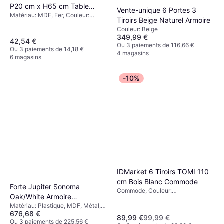
P20 cm x H65 cm Table
Vente-unique 6 Portes 3
Matériau: MDF, Fer, Couleur:
Console
Tiroirs Beige Naturel Armoire
Blanc, Naturel,Solutions de
Couleur: Beige
Stockage: Étagères
349,99 €
42,54 €
Ou 3 paiements de 116,66 €
Ou 3 paiements de 14,18 €
4 magasins
6 magasins
-10%
IDMarket 6 Tiroirs TOMI 110
cm Bois Blanc Commode
Forte Jupiter Sonoma
Commode, Couleur:
Oak/White Armoire
Blanc,Solutions de Stockage:
Matériau: Plastique, MDF, Métal,
206.5x200cm
Tiroirs Coulissants
676,68 €
Couleur: Blanc, Naturel,Solutions
89,99 €
99,99 €
de Stockage: Tiroirs Coulissants,
Ou 3 paiements de 225,56 €