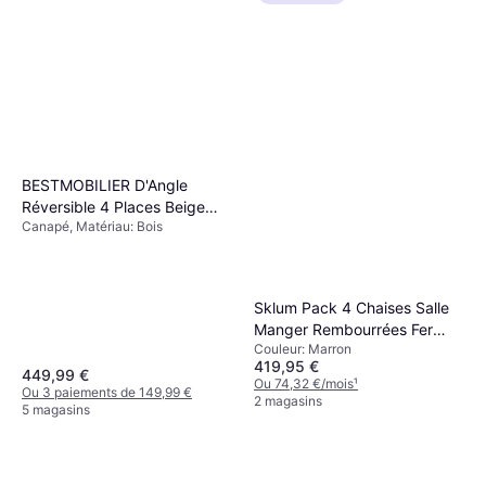
BESTMOBILIER D'Angle
Réversible 4 Places Beige
Canapé, Matériau: Bois
Canapé
Sklum Pack 4 Chaises Salle
Manger Rembourrées Fer
Couleur: Marron
Jolie Brun Moka Bouclé
419,95 €
Chaise de Cuisine
449,99 €
Ou 74,32 €/mois
¹
Ou 3 paiements de 149,99 €
2 magasins
5 magasins