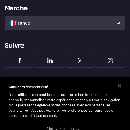
Portail Marchand
Statut opérationnel
Marché
Explorez les magasins
Votre droit de rétractation
Vendre avec Klarna
Plateformes et partenaires
Politique de protection de
l’acheteur Klarna
France
Suivre
Cookies et confidentialité
Nous utilisons des cookies pour assurer le bon fonctionnement du
site web, personnaliser votre expérience et analyser votre navigation.
Nous partageons également des données avec nos partenaires
publicitaires. Vous pouvez gérer vos préférences ou retirer votre
consentement à tout moment.
Changer les réglages