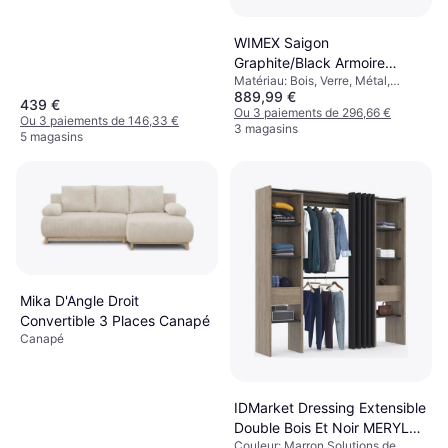
WIMEX Saigon
Graphite/Black Armoire
Matériau: Bois, Verre, Métal,
270x210cm
889,99 €
Couleur: Gris,Solutions de
439 €
Stockage: Portes Coulissantes,
Ou 3 paiements de 296,66 €
Ou 3 paiements de 146,33 €
Tiroirs Coulissants
3 magasins
5 magasins
Mika D'Angle Droit
Convertible 3 Places Canapé
Canapé
IDMarket Dressing Extensible
Double Bois Et Noir MERYL
Couleur: Marron,Solutions de
120/180 x 50 x 180 cm