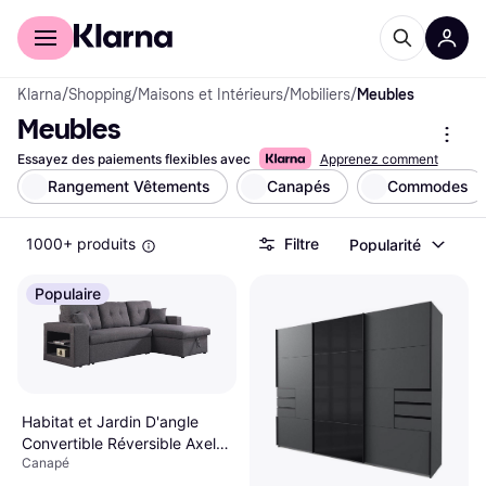
Acheter avec Klarna
Espace entreprises
Klarna
/
Shopping
/
Maisons et Intérieurs
/
Mobiliers
/
Meubles
Meubles
Essayez des paiements flexibles avec
Apprenez comment
Rangement Vêtements
Canapés
Commodes
1000+ produits
Filtre
Popularité
Populaire
Habitat et Jardin D'angle
Convertible Réversible Axel 3
Canapé
Places Gris Canapé