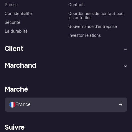
Presse
Contact
Confidentialité
Coordonnées de contact pour
les autorités
Sécurité
Gouvernance d’entreprise
La durabilité
Investor relations
Client
Aide
Réclamations
Marchand
Login
Protection contre la fraude
Support Marchand
Portail développeurs
L'appli shopping de Klarna
Paramètres de confidentialité
Portail Marchand
Statut opérationnel
Marché
Explorez les magasins
Votre droit de rétractation
Vendre avec Klarna
Plateformes et partenaires
Politique de protection de
l’acheteur Klarna
France
Suivre