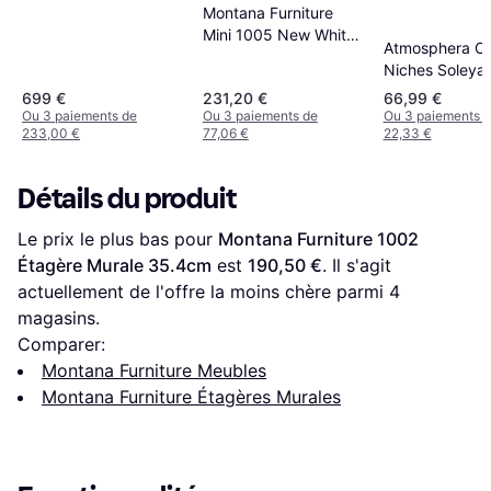
Montana Furniture
Mini 1005 New White
Atmosphera Ch
Étagère Murale 35cm
Niches Soleya
cm Étagère Mu
699 €
231,20 €
66,99 €
Ou 3 paiements de
Ou 3 paiements de
Ou 3 paiements 
233,00 €
77,06 €
22,33 €
Détails du produit
Le prix le plus bas pour 
Montana Furniture 1002 
Étagère Murale 35.4cm
 est 
190,50 €
. Il s'agit 
actuellement de l'offre la moins chère parmi 
4
magasins.
Comparer:
Montana Furniture Meubles
Montana Furniture Étagères Murales