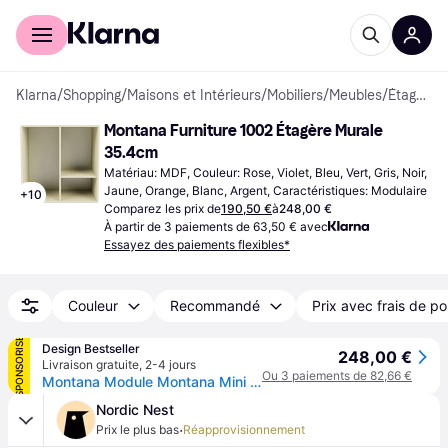
Acheter avec Klarna
Espace entreprises
Klarna
/
Shopping
/
Maisons et Intérieurs
/
Mobiliers
/
Meubles
/
Étagères Murales
Montana Furniture 1002 Étagère Murale 
35.4cm
Matériau: MDF, Couleur: Rose, Violet, Bleu, Vert, Gris, Noir, 
Jaune, Orange, Blanc, Argent, Caractéristiques: Modulaire
+
10
Comparez les prix de
190,50 €
à
248,00 €
À partir de 3 paiements de 63,50 € avec
Essayez des paiements flexibles*
Couleur
Recommandé
Prix avec frais de po
SPONSORISÉ
Design Bestseller
248,00 €
Livraison gratuite
,
2-4 jours
Ou 3 paiements de 82,66 €
Montana Module Montana Mini 1002 avec trois compartiments - Camomille - jaune
Nordic Nest
·
Prix le plus bas
Réapprovisionnement