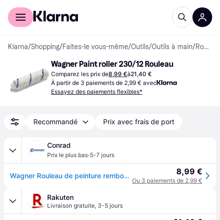
Acheter avec Klarna
Espace entreprises
Klarna
/
Shopping
/
Faites-le vous-même
/
Outils
/
Outils à main
/
Rouleaux
Wagner Paint roller 230/12 Rouleau
Comparez les prix de
8,99 €
à
21,40 €
À partir de 3 paiements de 2,99 € avec
Essayez des paiements flexibles*
Recommandé
Prix avec frais de port
Conrad
·
Prix le plus bas
5-7 jours
8,99 €
Wagner Rouleau de peinture rembourré Largeur du rouleau: 23 mm
Ou 3 paiements de 2,99 €
Rakuten
Livraison gratuite
,
3-5 jours