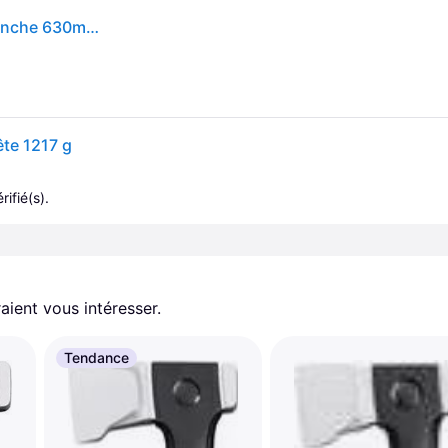
Hache à fendre x28-m longueur 710mm long. du manche 630mm 1 pièce(s) hache à fendre x28-m longueur 710mm long. du manche 630mm - fiskars
ête 1217 g
rifié(s).
aient vous intéresser.
Tendance