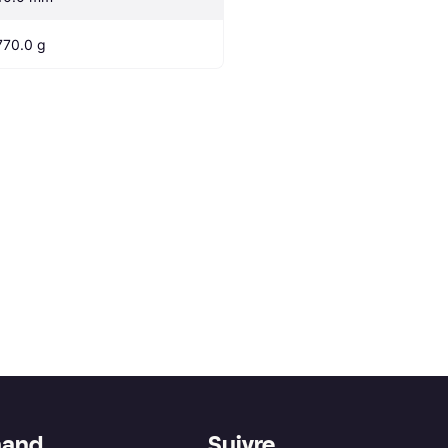
770.0 g
hand
Suivre