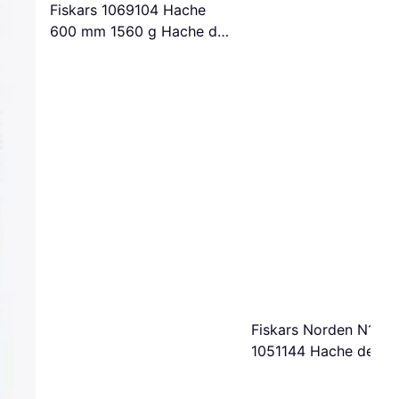
Fiskars 1069104 Hache
600 mm 1560 g Hache de
fendage
Fiskars Norden N12
1051144 Hache de
fendage