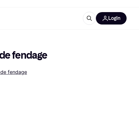
Login
lus d'informations
de bureau
u'est-ce que Klarna?
 de fendage
 de fendage
catégories