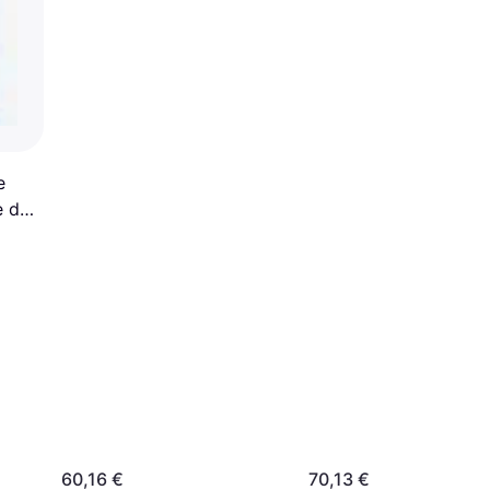
e
e de
60,16 €
70,13 €