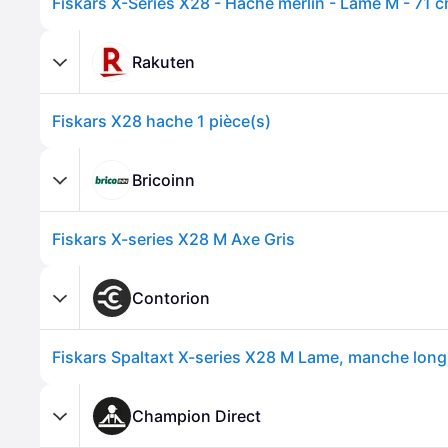
Fiskars X-Series X28 - Hache merlin - Lame M - 71 
Rakuten
Fiskars X28 hache 1 pièce(s)
Bricoinn
Fiskars X-series X28 M Axe Gris
Contorion
Fiskars Spaltaxt X-series X28 M Lame, manche long
Champion Direct