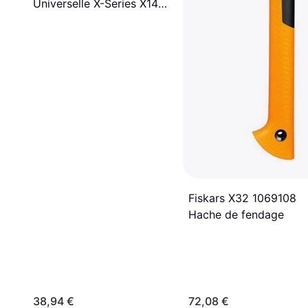
Universelle X-Series X14
Lame Taille XS Hache de
fendage
Fiskars X32 1069108
Hache de fendage
38,94 €
72,08 €