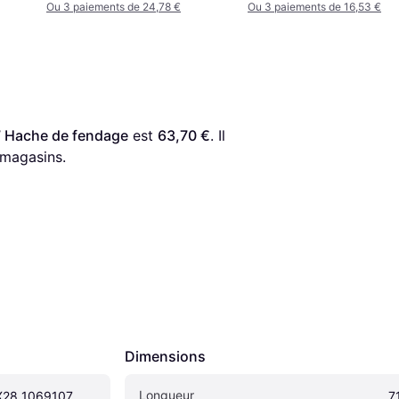
Ou 3 paiements de 24,78 €
Ou 3 paiements de 16,53 €
7 Hache de fendage
 est 
63,70 €
. Il 
 magasins.
Dimensions
Longueur
 X28 1069107 
7