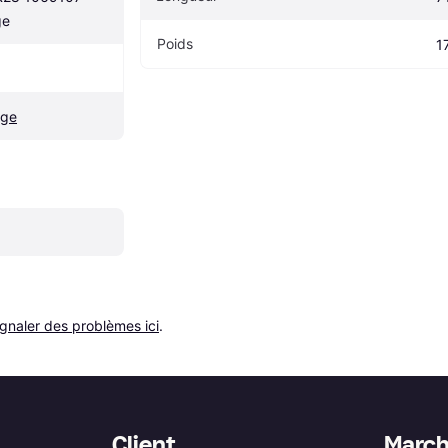
ge
Poids
1
age
ignaler des problèmes ici
.
Client
Marc