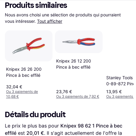
Produits similaires
Nous avons choisi une sélection de produits qui pourraient 
vous intéresser.
Tout afficher
Knipex 26 12 200
Pince à bec effilé
Knipex 26 26 200
Pince à bec effilé
Stanley Tools 
0-89-872 Pinc
32,04 €
effilé
23,76 €
13,95 €
Ou 3 paiements de
10,68 €
Ou 3 paiements de 7,92 €
Ou 3 paiements d
Détails du produit
Le prix le plus bas pour 
Knipex 98 62 1 Pince à bec 
effilé
 est 
20,01 €
. Il s'agit actuellement de l'offre la 