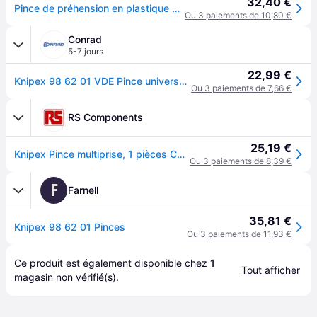
32,40 €
Pince de préhension en plastique VDE, Long. : 180 mm
Ou 3 paiements de 10,80 €
Conrad
5-7 jours
22,99 €
Knipex 98 62 01 VDE Pince universelle 180 mm
Ou 3 paiements de 7,66 €
RS Components
25,19 €
Knipex Pince multiprise, 1 pièces Conforme VDE/1000V Sans étincelles Nez en plastique Bec plat, L. (hors tout) 180mm
Ou 3 paiements de 8,39 €
F
Farnell
35,81 €
Knipex 98 62 01 Pinces
Ou 3 paiements de 11,93 €
Ce produit est également disponible chez 
1
Tout afficher
magasin
 non vérifié(s).