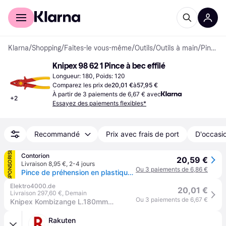
Acheter avec Klarna
Espace entreprises
Klarna
/
Shopping
/
Faites-le vous-même
/
Outils
/
Outils à main
/
Pinces à bec effilé
Knipex 98 62 1 Pince à bec effilé
Longueur: 180, Poids: 120
Comparez les prix de
20,01 €
à
57,95 €
À partir de 3 paiements de 6,67 € avec
+
2
Essayez des paiements flexibles*
Recommandé
Prix avec frais de port
D'occasio
SPONSORISÉ
Contorion
20,59 €
Livraison 8,95 €
,
2-4 jours
Ou 3 paiements de 6,86 €
Pince de préhension en plastique, isolante Knipex
Elektro4000.de
20,01 €
Livraison 297,60 €
,
Demain
Ou 3 paiements de 6,67 €
Knipex Kombizange L.180mm m.Weichkunststoff-Zone KU.glasfaserverst.VDE 98 62 01
Rakuten