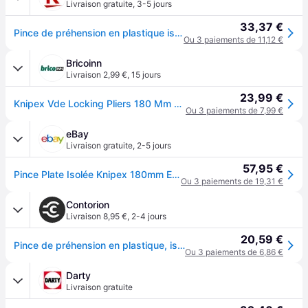
Livraison gratuite
,
3-5 jours
33,37 €
Pince de préhension en plastique isolée VDE, 180mm, Knipex 98 62 01
Ou 3 paiements de 11,12 €
Bricoinn
Livraison 2,99 €
,
15 jours
23,99 €
Knipex Vde Locking Pliers 180 Mm Rouge
Ou 3 paiements de 7,99 €
eBay
Livraison gratuite
,
2-5 jours
57,95 €
Pince Plate Isolée Knipex 180mm En Fibres De Verre Et Plastique 986201
Ou 3 paiements de 19,31 €
Contorion
Livraison 8,95 €
,
2-4 jours
20,59 €
Pince de préhension en plastique, isolante Knipex
Ou 3 paiements de 6,86 €
Darty
Livraison gratuite