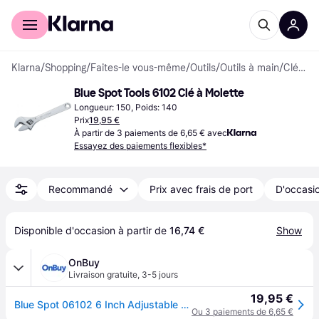
Acheter avec Klarna
Espace entreprises
Klarna
/
Shopping
/
Faites-le vous-même
/
Outils
/
Outils à main
/
Clés à Molette
Blue Spot Tools 6102 Clé à Molette
Longueur: 150, Poids: 140
Prix
19,95 €
À partir de 3 paiements de 6,65 € avec
Essayez des paiements flexibles*
Recommandé
Prix avec frais de port
D'occasio
Disponible d'occasion à partir de 
16,74 €
Show
OnBuy
Livraison gratuite
,
3-5 jours
19,95 €
Blue Spot 06102 6 Inch Adjustable Wrench - 6in 150mm Blue Tools - clé à molette 6in 150mm bluespot tools 06102
Ou 3 paiements de 6,65 €