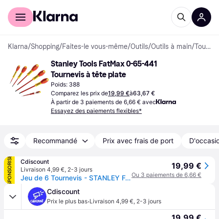
Acheter avec Klarna
Espace entreprises
Klarna
/
Shopping
/
Faites-le vous-même
/
Outils
/
Outils à main
/
Tournevis à tête plate
Stanley Tools FatMax 0-65-441 
Tournevis à tête plate
Poids: 388
Comparez les prix de
19,99 €
à
63,67 €
À partir de 3 paiements de 6,66 € avec
Essayez des paiements flexibles*
Recommandé
Prix avec frais de port
D'occasio
SPONSORISÉ
Cdiscount
19,99 €
Livraison 4,99 €
,
2-3 jours
Ou 3 paiements de 6,66 €
Jeu de 6 Tournevis - STANLEY FATMAX - 0-65-441 - Isolés 1000V - Electricien + Philipps + Testeur - Rouge
Cdiscount
·
Prix le plus bas
Livraison 4,99 €
,
2-3 jours
19,99 €