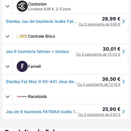
Contorion
Livraison 8,95 €
,
2-3 jours
28,99 €
Stanley Jeu de tournevis isolés FatMax à fente/PH avec détecteur de tension, 6 pièces
Ou 3 paiements de 9,66 €
Centrale Brico
30,01 €
Jeu 6 tournevis fatmax + testeur
Ou 3 paiements de 10,00 €
F
Farnell
36,50 €
Stanley Fat Max 0-65-441 Jeux de tournevis
Ou 3 paiements de 12,16 €
Racetools
25,90 €
Jeu de 6 tournevis FATMAX isolés 1000V électricien STANLEY 0-65-441 avec testeur - philips
Ou 3 paiements de 8,63 €