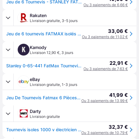
Jeu de 6 Tournevis - STANLEY FATMAX - 0-65-441 - Isolés 1000V - Electricien + Philipps + Testeur - Rouge
Ou 3 paiements de 6,66 €
Rakuten
Livraison gratuite
,
3-5 jours
33,06 €
Jeu de 6 tournevis FATMAX isolés 1000V électricien STANLEY 0-65-441 avec testeur - philips
Ou 3 paiements de 11,02 €
Kamody
K
Livraison 12,90 €
,
3 jours
22,91 €
Stanley 0-65-441 FatMax Tournevis isolés (plats/Phillips), jeu de 6 pieces
Ou 3 paiements de 7,63 €
eBay
Livraison gratuite
,
1-3 jours
41,99 €
Jeu De Tournevis Fatmax 6 Pièces Vde Plat + Ph - S/65-441-0
Ou 3 paiements de 13,99 €
Darty
Livraison gratuite
32,37 €
Tournevis isoles 1000 v électricien + Philips + testeur - jeu de 6pieces FATMAX - 0-65-441
Ou 3 paiements de 10,79 €