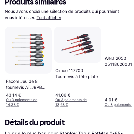
Produits similaires
Nous avons choisi une sélection de produits qui pourraient 
vous intéresser.
Tout afficher
Wera 2050
05118026001
Tournevis à têt
Cimco 117700
Tournevis à tête plate
Facom Jeu de 8
tournevis AT.J8PB
(plats et cruciformes)
43,14 €
41,06 €
Tournevis à tête plate
4,01 €
Ou 3 paiements de
Ou 3 paiements de
14,38 €
13,68 €
Ou 3 paiements d
Détails du produit
Le prix le plus bas pour 
Stanley Tools FatMax 0-65-