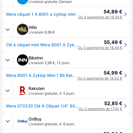
Livraison gratuite
,
Demain
54,89 €
Wera cliquet 1 4 8001 a zyklop mini
Ou 3 paiements de 18,29 €
Vélo
Livraison 6,99 €
55,49 €
Clé à cliquet mini Wera 8001 A Zyklop - Noir
Ou 3 paiements de 18,49 €
BikeInn
Livraison 2,99 €
,
12 jours
54,99 €
Wera 8001 A Zyklop Mini 1 Bit Ratchet Tool Gris
Ou 3 paiements de 18,33 €
Rakuten
Livraison gratuite
,
3-5 jours
52,85 €
Wera 073230 Clé À Cliquet 1/4" 8001a
Ou 3 paiements de 17,61 €
OnBuy
Livraison gratuite
,
4-6 jours