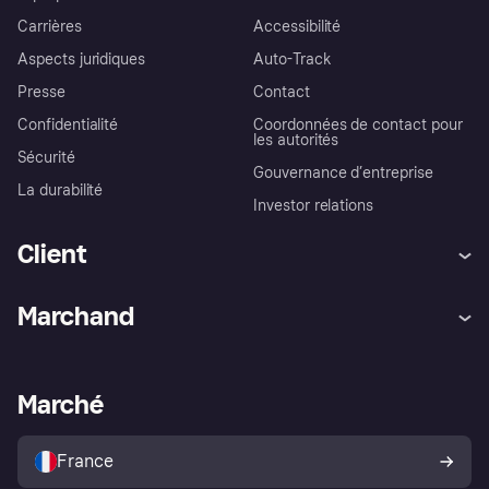
Carrières
Accessibilité
Aspects juridiques
Auto-Track
Presse
Contact
Confidentialité
Coordonnées de contact pour
les autorités
Sécurité
Gouvernance d’entreprise
La durabilité
Investor relations
Client
Aide
Réclamations
Marchand
Login
Protection contre la fraude
Support Marchand
Portail développeurs
L'appli shopping de Klarna
Paramètres de confidentialité
Portail Marchand
Statut opérationnel
Marché
Explorez les magasins
Votre droit de rétractation
Vendre avec Klarna
Plateformes et partenaires
Politique de protection de
l’acheteur Klarna
France