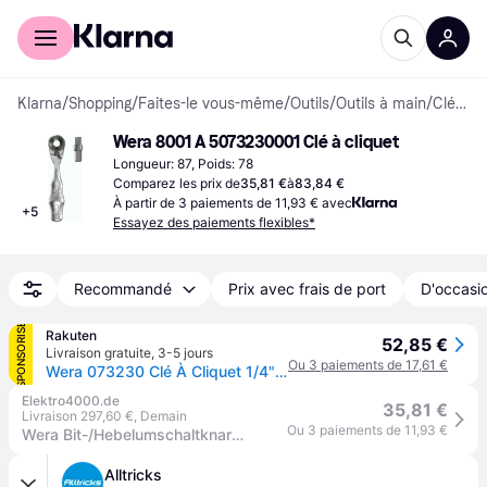
Acheter avec Klarna
Espace entreprises
Klarna
/
Shopping
/
Faites-le vous-même
/
Outils
/
Outils à main
/
Clés à cliquet
Wera 8001 A 5073230001 Clé à cliquet
Longueur: 87, Poids: 78
Comparez les prix de
35,81 €
à
83,84 €
À partir de 3 paiements de 11,93 € avec
+
5
Essayez des paiements flexibles*
Recommandé
Prix avec frais de port
D'occasio
SPONSORISÉ
Rakuten
52,85 €
Livraison gratuite
,
3-5 jours
Ou 3 paiements de 17,61 €
Wera 073230 Clé À Cliquet 1/4" 8001a
Elektro4000.de
35,81 €
Livraison 297,60 €
,
Demain
Ou 3 paiements de 11,93 €
Wera Bit-/Hebelumschaltknarre 8001 A Zyklop 1/4 Zoll direkte Bitaufn.L.87mm 60
Alltricks