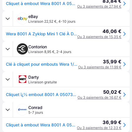
83,84 €
Cliquet à embout Wera 8001 A 05073230001 1/4 (6.3 mm) 87 mm
Ou 3 paiements de 27,94 €
eBay
Livraison 22,52 €
,
4-10 jours
46,06 €
Wera 8001 A Zyklop Mini 1 Clé À Douille À Cliquet 1/4 Drive 05073230001
Ou 3 paiements de 15,35 €
Contorion
Livraison 8,95 €
,
2-4 jours
35,99 €
Clé à cliquet pour embouts Wera 1/4" C 6,3 et E 6,3
Ou 3 paiements de 11,99 €
Darty
Livraison gratuite
50,02 €
Cliquet ï¿½ embout 8001 A 05073230001 1/4 (6.3 mm) 87 mm
Ou 3 paiements de 16,67 €
Conrad
5-7 jours
36,99 €
Cliquet à embout Wera 8001 A 05073230001 1/4 (6.3 mm) 87 mm
Ou 3 paiements de 12,33 €