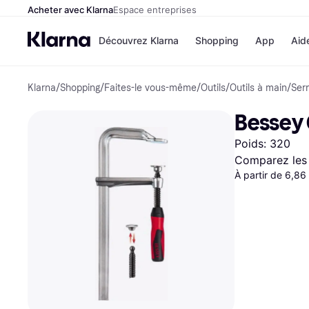
Acheter avec Klarna
Espace entreprises
Découvrez Klarna
Shopping
App
Aid
Klarna
/
Shopping
/
Faites-le vous-même
/
Outils
/
Outils à main
/
Serr
Options de paiem
Magasins
Toutes les options d
Cdiscoun
Bessey 
paiement
Airbnb
Payer maintenant
Booking.
Poids: 320
Paiement en 3 fois
Temu
Paiement à 30 jours
JD Sport
Comparez les 
Klarna sur Apple Pa
À partir de 6,86
Voir tous les