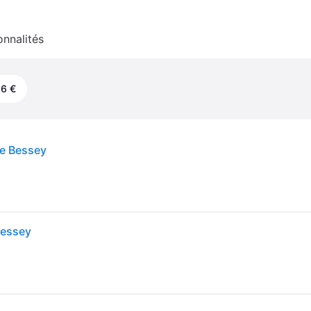
onnalités
16 €
re Bessey
Bessey