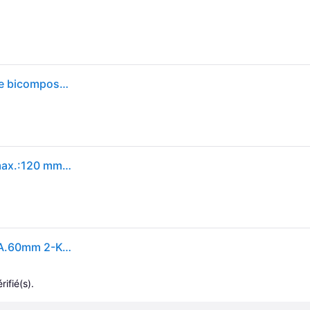
Serre-joints tout acier GZ, avec poignée en plastique bicomposants, Capacité de serrage : 120 mm, Portée 60 mm, Glissière 15,0 x 6,0 mm
Bessey GZ12-2K Presse à vis profonde Envergure max.:120 mm Longueur: 170 mm Mesures dempattement:60 mm
Ganzstahlschraubzwinge GZ-2K, Spann-W.120mm A.60mm 2-K-Griff BESSEY
rifié(s).