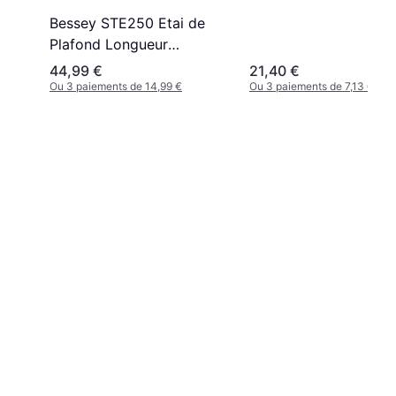
Bessey STE250 Etai de
Plafond Longueur
Réglable 1450 2500 mm
44,99 €
21,40 €
200 kg Serre-joint à vis
Ou 3 paiements de 14,99 €
Ou 3 paiements de 7,13 €