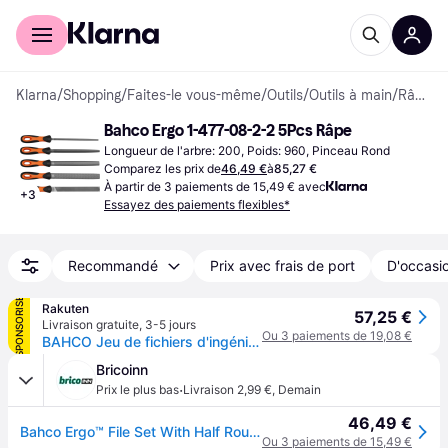
Acheter avec Klarna
Espace entreprises
Klarna
/
Shopping
/
Faites-le vous-même
/
Outils
/
Outils à main
/
Râpes
Bahco Ergo 1-477-08-2-2 5Pcs Râpe
Longueur de l'arbre: 200, Poids: 960, Pinceau Rond
Comparez les prix de
46,49 €
à
85,27 €
À partir de 3 paiements de 15,49 € avec
+
3
Essayez des paiements flexibles*
Recommandé
Prix avec frais de port
D'occasio
SPONSORISÉ
Rakuten
57,25 €
Livraison gratuite
,
3-5 jours
Ou 3 paiements de 19,08 €
BAHCO Jeu de fichiers d'ingénieurie 200 mm Bahco
Bricoinn
·
Prix le plus bas
Livraison 2,99 €
,
Demain
46,49 €
Bahco Ergo™ File Set With Half Round Rasp Entrefino Chopped 200 Mm 5 Units Orange
Ou 3 paiements de 15,49 €