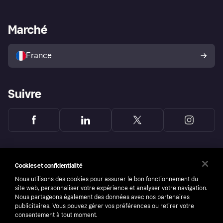
Support Marchand
Portail développeurs
L'appli shopping de Klarna
Paramètres de confidentialité
Portail Marchand
Statut opérationnel
Marché
Explorez les magasins
Votre droit de rétractation
Vendre avec Klarna
Plateformes et partenaires
Politique de protection de
l’acheteur Klarna
France
Suivre
Cookies et confidentialité
Nous utilisons des cookies pour assurer le bon fonctionnement du
site web, personnaliser votre expérience et analyser votre navigation.
Nous partageons également des données avec nos partenaires
publicitaires. Vous pouvez gérer vos préférences ou retirer votre
consentement à tout moment.