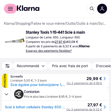
Acheter avec Klarna
Espace entreprises
Klarna
/
Shopping
/
Faites-le vous-même
/
Outils
/
Outils à main
/
Scies à main
Stanley Tools 1-15-441 Scie à main
Longueur de Lame: 650, Longueur: 650
Comparez les prix de
27,97 €
à
62,09 €
À partir de 3 paiements de 9,32 € avec
Essayez des paiements flexibles*
Recommandé
Prix avec frais de port
D'occasio
SPONSORISÉ
Screwfix
29,99 €
Livraison 5,00 €
,
1-2 jours
Ou 3 paiements de 9,99 €
Scie égoïne pour béton/pierre 1,4dent/pouce Stanley FatMax 660 mm
Contorion
·
Prix le plus bas
Livraison 8,95 €
,
2-4 jours
27,97 €
Scie à béton cellulaire Stanley 650 mm
Ou 3 paiements de 9,32 €