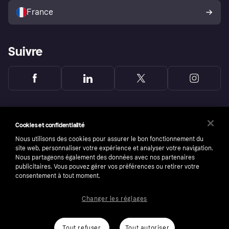
l’acheteur Klarna
France
Suivre
Cookies et confidentialité
Nous utilisons des cookies pour assurer le bon fonctionnement du
site web, personnaliser votre expérience et analyser votre navigation.
Nous partageons également des données avec nos partenaires
publicitaires. Vous pouvez gérer vos préférences ou retirer votre
consentement à tout moment.
Changer les réglages
Copyright © 2005-2026 Klarna Bank AB (publ). Headquarters: Stockholm, Sweden. All
rights reserved. Klarna Bank AB (publ). Sveavägen 46, 111 34 Stockholm. Organization
number: 556737-0431
Tout refuser
Tout autoriser