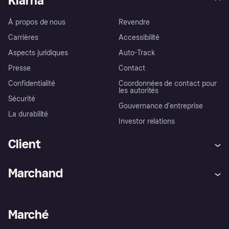
Klarna
À propos de nous
Revendre
Carrières
Accessibilité
Aspects juridiques
Auto-Track
Presse
Contact
Confidentialité
Coordonnées de contact pour
les autorités
Sécurité
Gouvernance d’entreprise
La durabilité
Investor relations
Client
Aide
Réclamations
Marchand
Login
Protection contre la fraude
Support Marchand
Portail développeurs
L'appli shopping de Klarna
Paramètres de confidentialité
Portail Marchand
Statut opérationnel
Marché
Explorez les magasins
Votre droit de rétractation
Vendre avec Klarna
Plateformes et partenaires
Politique de protection de