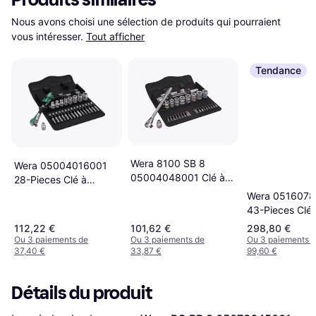
Nous avons choisi une sélection de produits qui pourraient 
vous intéresser.
Tout afficher
Tendance
Wera 8100 SB 8
Wera 05004016001
05004048001 Clé à
28-Pieces Clé à
cliquet
cliquet
Wera 0516078
43-Pieces Clé 
cliquet
112,22 €
101,62 €
298,80 €
Ou 3 paiements de
Ou 3 paiements de
Ou 3 paiements 
37,40 €
33,87 €
99,60 €
Détails du produit