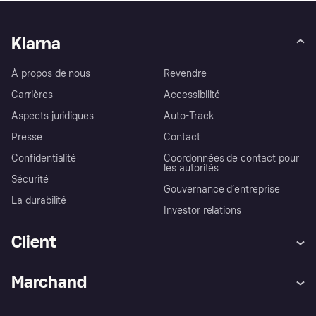
Klarna
À propos de nous
Revendre
Carrières
Accessibilité
Aspects juridiques
Auto-Track
Presse
Contact
Confidentialité
Coordonnées de contact pour
les autorités
Sécurité
Gouvernance d’entreprise
La durabilité
Investor relations
Client
Aide
Réclamations
Marchand
Login
Protection contre la fraude
Support Marchand
Portail développeurs
L'appli shopping de Klarna
Paramètres de confidentialité