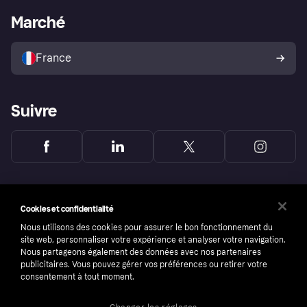
Portail Marchand
Statut opérationnel
Marché
Explorez les magasins
Votre droit de rétractation
Vendre avec Klarna
Plateformes et partenaires
Politique de protection de
l’acheteur Klarna
France
Suivre
Cookies et confidentialité
Nous utilisons des cookies pour assurer le bon fonctionnement du
site web, personnaliser votre expérience et analyser votre navigation.
Nous partageons également des données avec nos partenaires
publicitaires. Vous pouvez gérer vos préférences ou retirer votre
consentement à tout moment.