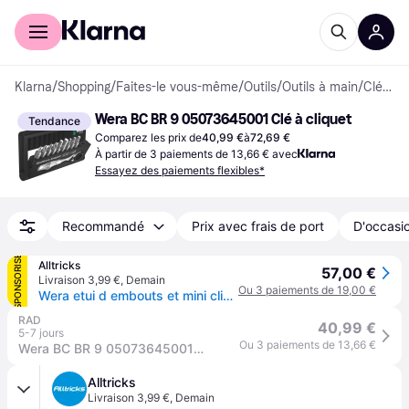
Acheter avec Klarna
Espace entreprises
Klarna
/
Shopping
/
Faites-le vous-même
/
Outils
/
Outils à main
/
Clés à cliquet
Wera BC BR 9 05073645001 Clé à cliquet
Tendance
Comparez les prix de
40,99 €
à
72,69 €
À partir de 3 paiements de 13,66 € avec
Essayez des paiements flexibles*
Recommandé
Prix avec frais de port
D'occasio
SPONSORISÉ
Alltricks
57,00 €
Livraison 3,99 €
,
Demain
Ou 3 paiements de 19,00 €
Wera etui d embouts et mini cliquet bit check 10 zyklop mini 1
RAD
40,99 €
5-7 jours
Ou 3 paiements de 13,66 €
Wera BC BR 9 05073645001 Jeu de cliquets réversibles 1/4 (6.3 mm) 87 mm
Alltricks
Livraison 3,99 €
,
Demain