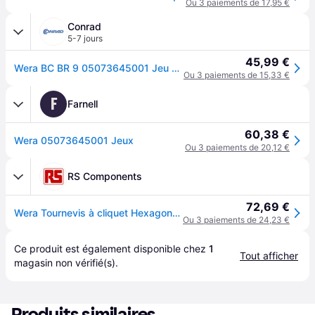
Ou 3 paiements de 17,95 €
Conrad
5-7 jours
45,99 €
Wera BC BR 9 05073645001 Jeu de cliquets réversibles 1/4 (6.3 mm) 87 mm
Ou 3 paiements de 15,33 €
F
Farnell
60,38 €
Wera 05073645001 Jeux
Ou 3 paiements de 20,12 €
RS Components
72,69 €
Wera Tournevis à cliquet Hexagonal, 1/4 in Philips, Pozidriv, Fendu, Torx, longueur 87mm
Ou 3 paiements de 24,23 €
Ce produit est également disponible chez 
1
Tout afficher
magasin
 non vérifié(s).
Produits similaires