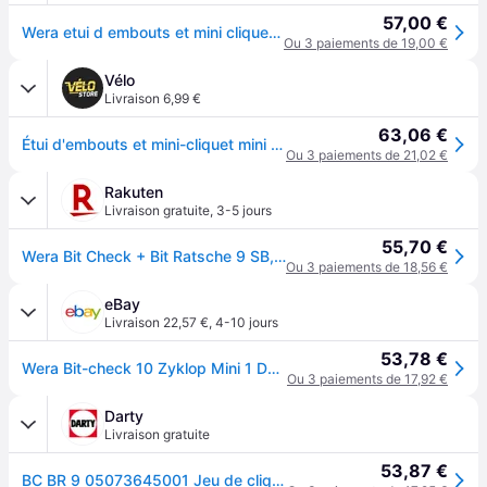
57,00 €
Wera etui d embouts et mini cliquet bit check 10 zyklop mini 1
Ou 3 paiements de 19,00 €
Vélo
Livraison 6,99 €
63,06 €
Étui d'embouts et mini-cliquet mini Wera Bit-Check 10 Zyklop - Argenté
Ou 3 paiements de 21,02 €
Rakuten
Livraison gratuite
,
3-5 jours
55,70 €
Wera Bit Check + Bit Ratsche 9 SB, 10 pièces - 05073645001
Ou 3 paiements de 18,56 €
eBay
Livraison 22,57 €
,
4-10 jours
53,78 €
Wera Bit-check 10 Zyklop Mini 1 Douille Clé Ensemble De Mèches 0.6cm Clé
Ou 3 paiements de 17,92 €
Darty
Livraison gratuite
53,87 €
BC BR 9 05073645001 Jeu de cliquets réversibles 1/4 (6.3 mm) 87 mm