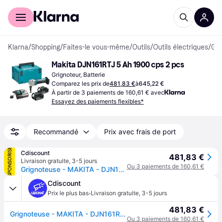
Acheter avec Klarna
Espace entreprises
Klarna
/
Shopping
/
Faites-le vous-même
/
Outils
/
Outils électriques
/
Grignoteurs
Makita DJN161RTJ 5 Ah 1900 cps 2 pcs
Grignoteur, Batterie
Comparez les prix de
481,83 €
à
645,22 €
À partir de 3 paiements de 160,61 € avec
Essayez des paiements flexibles*
Recommandé
Prix avec frais de port
SPONSORISÉ
Cdiscount
481,83 €
Livraison gratuite
,
3-5 jours
Ou 3 paiements de 160,61 €
Grignoteuse - MAKITA - DJN161RTJ - Sans fil - Métal - 18 V
Cdiscount
·
Prix le plus bas
Livraison gratuite
,
3-5 jours
481,83 €
Grignoteuse - MAKITA - DJN161RTJ - Sans fil - Métal - 18 V
Ou 3 paiements de 160,61 €