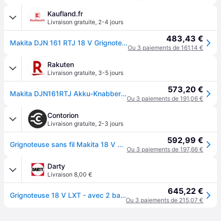
Kaufland.fr
Livraison gratuite
,
2-4 jours
483,43 €
Makita DJN 161 RTJ 18 V Grignoteuse sans fil + Coffret Makpac + 2x Batteries BL1850 5,0 Ah + Chargeur DC 18 RC
Ou 3 paiements de 161,14 €
Rakuten
Livraison gratuite
,
3-5 jours
573,20 €
Makita DJN161RTJ Akku-Knabber DJN161RTJ
Ou 3 paiements de 191,06 €
Contorion
Livraison gratuite
,
2-3 jours
592,99 €
Grignoteuse sans fil Makita 18 V DJN161RTJ 1,6mm
Ou 3 paiements de 197,66 €
Darty
Livraison 8,00 €
645,22 €
Grignoteuse 18 V LXT - avec 2 batteries 18V 5.0Ah - chargeur - MakPac - DJN161RTJ
Ou 3 paiements de 215,07 €