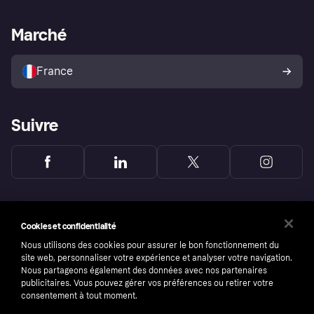
Support Marchand
Portail développeurs
L'appli shopping de Klarna
Paramètres de confidentialité
Portail Marchand
Statut opérationnel
Marché
Explorez les magasins
Votre droit de rétractation
Vendre avec Klarna
Plateformes et partenaires
Politique de protection de
l’acheteur Klarna
France
Suivre
Cookies et confidentialité
Nous utilisons des cookies pour assurer le bon fonctionnement du
site web, personnaliser votre expérience et analyser votre navigation.
Nous partageons également des données avec nos partenaires
publicitaires. Vous pouvez gérer vos préférences ou retirer votre
consentement à tout moment.