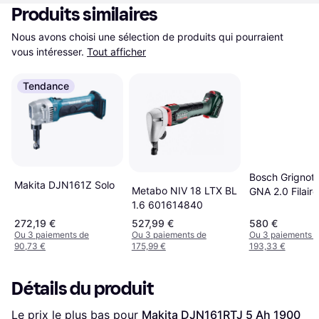
Produits similaires
Nous avons choisi une sélection de produits qui pourraient 
vous intéresser.
Tout afficher
Tendance
Bosch Grignot
Makita DJN161Z Solo
Metabo NIV 18 LTX BL
GNA 2.0 Filair
1.6 601614840
Type C EuroPl
272,19 €
527,99 €
580 €
Ou 3 paiements de
Ou 3 paiements de
Ou 3 paiements 
90,73 €
175,99 €
193,33 €
Détails du produit
Le prix le plus bas pour 
Makita DJN161RTJ 5 Ah 1900 