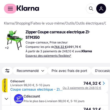
Acheter avec Klarna
Espace entreprises
Klarna
/
Shopping
/
Faites-le vous-même
/
Outils
/
Outils électriques
/
Coupe-carreaux
Zipper Coupe carreaux electrique ZI-
STM350
Coupe-carreaux, Prise secteur
Comparez les prix de
744,32 €
à
991,76 €
+
2
À partir de 3 paiements de 248,10 € avec
Essayez des paiements flexibles*
Recommandé
Prix avec frais de port
D'occasio
SPONSORISÉ
Cdiscount
744,32 €
Livraison 99,00 €
,
5-10 jours
Ou 3 paiements de 248,10 €
Coupe carreaux electrique - ZIPPER - ZI-STM350 - Gris
Cdiscount
·
Prix le plus bas
Livraison 99,00 €
,
5-10 jours
744,32 €