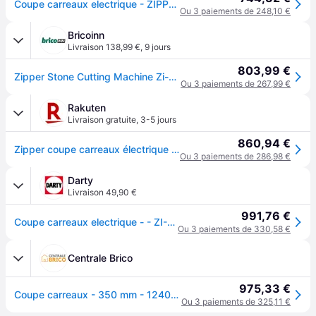
Coupe carreaux electrique - ZIPPER - ZI-STM350 - Gris
Ou 3 paiements de 248,10 €
Bricoinn
Livraison 138,99 €
,
9 jours
803,99 €
Zipper Stone Cutting Machine Zi-stm350 Multicolore One Size / EU Plug 220V
Ou 3 paiements de 267,99 €
Rakuten
Livraison gratuite
,
3-5 jours
860,94 €
Zipper coupe carreaux électrique ZI-STM350
Ou 3 paiements de 286,98 €
Darty
Livraison 49,90 €
991,76 €
Coupe carreaux electrique - - ZI-STM350
Ou 3 paiements de 330,58 €
Centrale Brico
975,33 €
Coupe carreaux - 350 mm - 1240x630x1190 - 2000W - 230V
Ou 3 paiements de 325,11 €