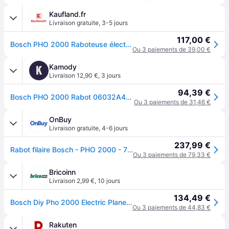
Kaufland.fr
Livraison gratuite
,
3-5 jours
117,00 €
Bosch PHO 2000 Raboteuse électrique à main
Ou 3 paiements de 39,00 €
Kamody
K
Livraison 12,90 €
,
3 jours
94,39 €
Bosch PHO 2000 Rabot 06032A4100
Ou 3 paiements de 31,46 €
OnBuy
Livraison gratuite
,
4-6 jours
237,99 €
Rabot filaire Bosch - PHO 2000 - 700W - 82mm - Bois - Monophasé
Ou 3 paiements de 79,33 €
Bricoinn
Livraison 2,99 €
,
10 jours
134,49 €
Bosch Diy Pho 2000 Electric Planer Argenté One Size / EU Plug 220V
Ou 3 paiements de 44,83 €
Rakuten