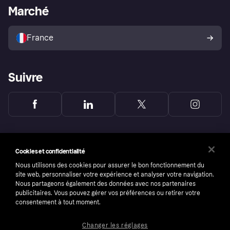
Portail Marchand
Statut opérationnel
Marché
Explorez les magasins
Votre droit de rétractation
Vendre avec Klarna
Plateformes et partenaires
Politique de protection de
l’acheteur Klarna
France
Suivre
Cookies et confidentialité
Nous utilisons des cookies pour assurer le bon fonctionnement du
site web, personnaliser votre expérience et analyser votre navigation.
Nous partageons également des données avec nos partenaires
publicitaires. Vous pouvez gérer vos préférences ou retirer votre
consentement à tout moment.
Changer les réglages