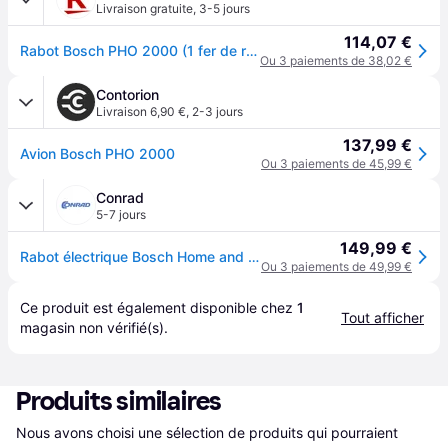
Livraison gratuite
,
3-5 jours
114,07 €
Rabot Bosch PHO 2000 (1 fer de rabot)
Ou 3 paiements de 38,02 €
Contorion
Livraison 6,90 €
,
2-3 jours
137,99 €
Avion Bosch PHO 2000
Ou 3 paiements de 45,99 €
Conrad
5-7 jours
149,99 €
Rabot électrique Bosch Home and Garden 06032A4100 Largeur rabot: 82 mm 680 W Épaisseur de feuillure (max.): 8 mm 1 pc(s)
Ou 3 paiements de 49,99 €
Ce produit est également disponible chez 
1
Tout afficher
magasin
 non vérifié(s).
Produits similaires
Nous avons choisi une sélection de produits qui pourraient 