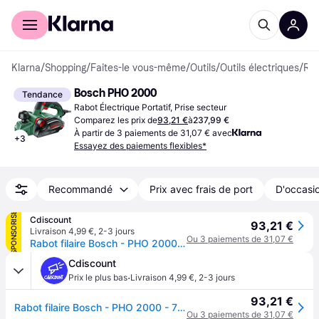
Acheter avec Klarna
Espace entreprises
Klarna
/
Shopping
/
Faites-le vous-même
/
Outils
/
Outils électriques
/
Rabots Électriques Portatifs
Bosch PHO 2000
Tendance
Rabot Électrique Portatif, Prise secteur
Comparez les prix de
93,21 €
à
237,99 €
À partir de 3 paiements de 31,07 € avec
+
3
Essayez des paiements flexibles*
Recommandé
Prix avec frais de port
D'occasio
SPONSORISÉ
Cdiscount
93,21 €
Livraison 4,99 €
,
2-3 jours
Ou 3 paiements de 31,07 €
Rabot filaire Bosch - PHO 2000 - 700W - 82mm - Bois - Monophasé - Vert
Cdiscount
·
Prix le plus bas
Livraison 4,99 €
,
2-3 jours
93,21 €
Rabot filaire Bosch - PHO 2000 - 700W - 82mm - Bois - Monophasé - Vert
Ou 3 paiements de 31,07 €