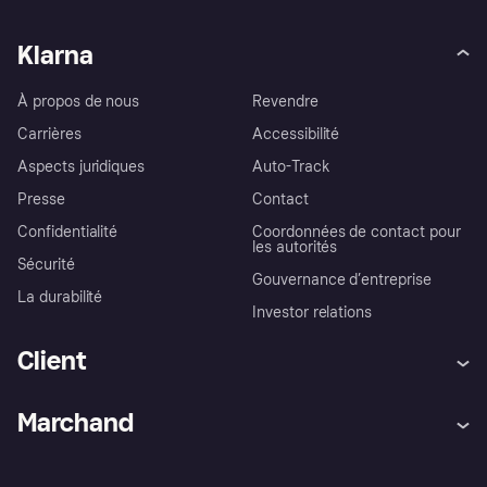
Klarna
À propos de nous
Revendre
Carrières
Accessibilité
Aspects juridiques
Auto-Track
Presse
Contact
Confidentialité
Coordonnées de contact pour
les autorités
Sécurité
Gouvernance d’entreprise
La durabilité
Investor relations
Client
Aide
Réclamations
Marchand
Login
Protection contre la fraude
Support Marchand
Portail développeurs
L'appli shopping de Klarna
Paramètres de confidentialité