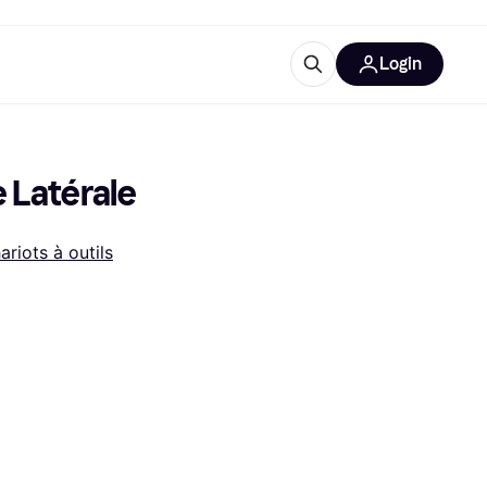
Login
lus d'informations
de bureau
u'est-ce que Klarna?
e Latérale
ariots à outils
catégories