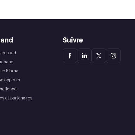
hand
Suivre
Marchand
archand
ec Klarna
éveloppeurs
érationnel
es et partenaires