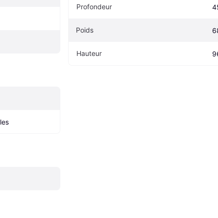
Profondeur
4
Poids
6
Hauteur
9
bles